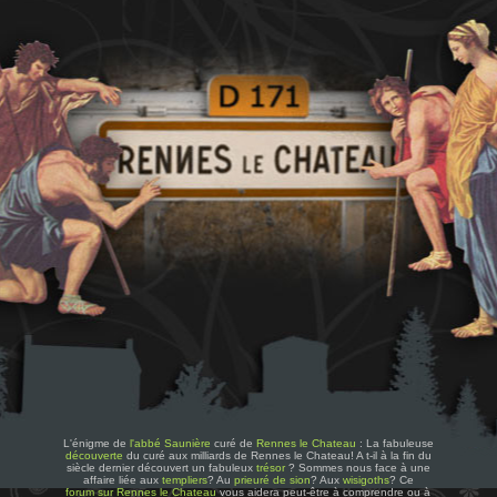
L'énigme de
l'abbé Saunière
curé de
Rennes le Chateau
: La fabuleuse
découverte
du curé aux milliards de Rennes le Chateau! A t-il à la fin du
siècle dernier découvert un fabuleux
trésor
? Sommes nous face à une
affaire liée aux
templiers
? Au
prieuré de sion
? Aux
wisigoths
? Ce
forum sur Rennes le Chateau
vous aidera peut-être à comprendre ou à