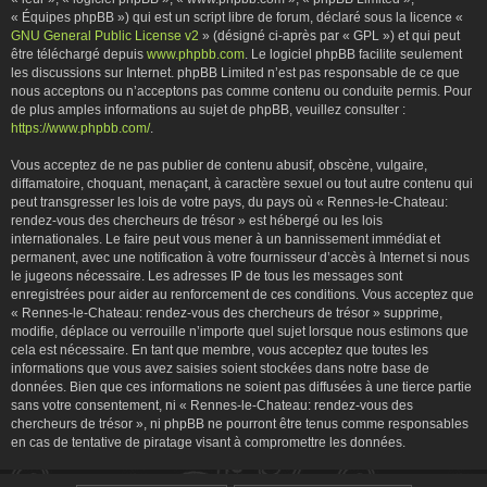
« Équipes phpBB ») qui est un script libre de forum, déclaré sous la licence «
GNU General Public License v2
» (désigné ci-après par « GPL ») et qui peut
être téléchargé depuis
www.phpbb.com
. Le logiciel phpBB facilite seulement
les discussions sur Internet. phpBB Limited n’est pas responsable de ce que
nous acceptons ou n’acceptons pas comme contenu ou conduite permis. Pour
de plus amples informations au sujet de phpBB, veuillez consulter :
https://www.phpbb.com/
.
Vous acceptez de ne pas publier de contenu abusif, obscène, vulgaire,
diffamatoire, choquant, menaçant, à caractère sexuel ou tout autre contenu qui
peut transgresser les lois de votre pays, du pays où « Rennes-le-Chateau:
rendez-vous des chercheurs de trésor » est hébergé ou les lois
internationales. Le faire peut vous mener à un bannissement immédiat et
permanent, avec une notification à votre fournisseur d’accès à Internet si nous
le jugeons nécessaire. Les adresses IP de tous les messages sont
enregistrées pour aider au renforcement de ces conditions. Vous acceptez que
« Rennes-le-Chateau: rendez-vous des chercheurs de trésor » supprime,
modifie, déplace ou verrouille n’importe quel sujet lorsque nous estimons que
cela est nécessaire. En tant que membre, vous acceptez que toutes les
informations que vous avez saisies soient stockées dans notre base de
données. Bien que ces informations ne soient pas diffusées à une tierce partie
sans votre consentement, ni « Rennes-le-Chateau: rendez-vous des
chercheurs de trésor », ni phpBB ne pourront être tenus comme responsables
en cas de tentative de piratage visant à compromettre les données.