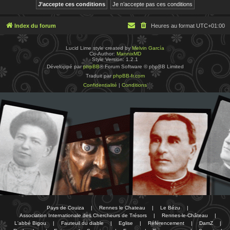
Index du forum
Heures au format
UTC+01:00
Lucid Lime style created by
Melvin García
Co-Author:
MannixMD
Style Version: 1.2.1
Développé par
phpBB
® Forum Software © phpBB Limited
Traduit par
phpBB-fr.com
Confidentialité
|
Conditions
Pays de Couiza
|
Rennes le Chateau
|
Le Bézu
|
Association Internationale des Chercheurs de Trésors
|
Rennes-le-Château
|
L'abbé Bigou
|
Fauteuil du diable
|
Eglise
|
Référencement
|
DamZ
|