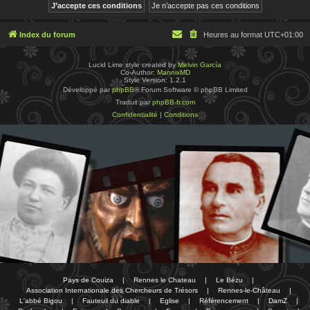
Index du forum
Heures au format
UTC+01:00
Lucid Lime style created by
Melvin García
Co-Author:
MannixMD
Style Version: 1.2.1
Développé par
phpBB
® Forum Software © phpBB Limited
Traduit par
phpBB-fr.com
Confidentialité
|
Conditions
Pays de Couiza
|
Rennes le Chateau
|
Le Bézu
|
Association Internationale des Chercheurs de Trésors
|
Rennes-le-Château
|
L'abbé Bigou
|
Fauteuil du diable
|
Eglise
|
Référencement
|
DamZ
|