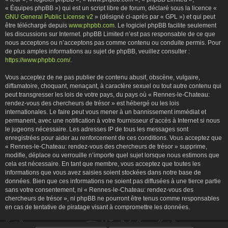
« Équipes phpBB ») qui est un script libre de forum, déclaré sous la licence «
GNU General Public License v2
» (désigné ci-après par « GPL ») et qui peut
être téléchargé depuis
www.phpbb.com
. Le logiciel phpBB facilite seulement
les discussions sur Internet. phpBB Limited n’est pas responsable de ce que
nous acceptons ou n’acceptons pas comme contenu ou conduite permis. Pour
de plus amples informations au sujet de phpBB, veuillez consulter :
https://www.phpbb.com/
.
Vous acceptez de ne pas publier de contenu abusif, obscène, vulgaire,
diffamatoire, choquant, menaçant, à caractère sexuel ou tout autre contenu qui
peut transgresser les lois de votre pays, du pays où « Rennes-le-Chateau:
rendez-vous des chercheurs de trésor » est hébergé ou les lois
internationales. Le faire peut vous mener à un bannissement immédiat et
permanent, avec une notification à votre fournisseur d’accès à Internet si nous
le jugeons nécessaire. Les adresses IP de tous les messages sont
enregistrées pour aider au renforcement de ces conditions. Vous acceptez que
« Rennes-le-Chateau: rendez-vous des chercheurs de trésor » supprime,
modifie, déplace ou verrouille n’importe quel sujet lorsque nous estimons que
cela est nécessaire. En tant que membre, vous acceptez que toutes les
informations que vous avez saisies soient stockées dans notre base de
données. Bien que ces informations ne soient pas diffusées à une tierce partie
sans votre consentement, ni « Rennes-le-Chateau: rendez-vous des
chercheurs de trésor », ni phpBB ne pourront être tenus comme responsables
en cas de tentative de piratage visant à compromettre les données.