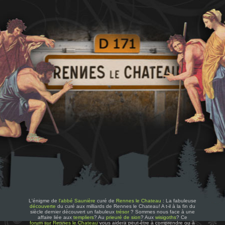
L'énigme de
l'abbé Saunière
curé de
Rennes le Chateau
: La fabuleuse
découverte
du curé aux milliards de Rennes le Chateau! A t-il à la fin du
siècle dernier découvert un fabuleux
trésor
? Sommes nous face à une
affaire liée aux
templiers
? Au
prieuré de sion
? Aux
wisigoths
? Ce
forum sur Rennes le Chateau
vous aidera peut-être à comprendre ou à