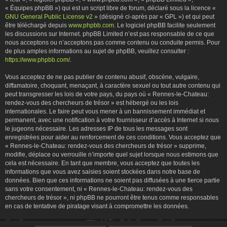
« Équipes phpBB ») qui est un script libre de forum, déclaré sous la licence «
GNU General Public License v2
» (désigné ci-après par « GPL ») et qui peut
être téléchargé depuis
www.phpbb.com
. Le logiciel phpBB facilite seulement
les discussions sur Internet. phpBB Limited n’est pas responsable de ce que
nous acceptons ou n’acceptons pas comme contenu ou conduite permis. Pour
de plus amples informations au sujet de phpBB, veuillez consulter :
https://www.phpbb.com/
.
Vous acceptez de ne pas publier de contenu abusif, obscène, vulgaire,
diffamatoire, choquant, menaçant, à caractère sexuel ou tout autre contenu qui
peut transgresser les lois de votre pays, du pays où « Rennes-le-Chateau:
rendez-vous des chercheurs de trésor » est hébergé ou les lois
internationales. Le faire peut vous mener à un bannissement immédiat et
permanent, avec une notification à votre fournisseur d’accès à Internet si nous
le jugeons nécessaire. Les adresses IP de tous les messages sont
enregistrées pour aider au renforcement de ces conditions. Vous acceptez que
« Rennes-le-Chateau: rendez-vous des chercheurs de trésor » supprime,
modifie, déplace ou verrouille n’importe quel sujet lorsque nous estimons que
cela est nécessaire. En tant que membre, vous acceptez que toutes les
informations que vous avez saisies soient stockées dans notre base de
données. Bien que ces informations ne soient pas diffusées à une tierce partie
sans votre consentement, ni « Rennes-le-Chateau: rendez-vous des
chercheurs de trésor », ni phpBB ne pourront être tenus comme responsables
en cas de tentative de piratage visant à compromettre les données.