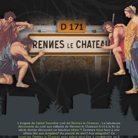
L'énigme de
l'abbé Saunière
curé de
Rennes le Chateau
: La fabuleuse
découverte
du curé aux milliards de Rennes le Chateau! A t-il à la fin du
siècle dernier découvert un fabuleux
trésor
? Sommes nous face à une
affaire liée aux
templiers
? Au
prieuré de sion
? Aux
wisigoths
? Ce
forum sur Rennes le Chateau
vous aidera peut-être à comprendre ou à