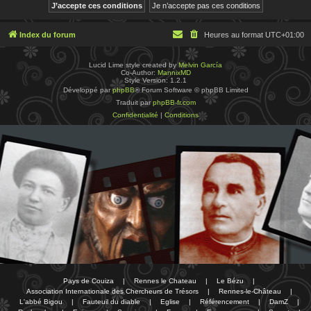
Index du forum
Heures au format
UTC+01:00
Lucid Lime style created by
Melvin García
Co-Author:
MannixMD
Style Version: 1.2.1
Développé par
phpBB
® Forum Software © phpBB Limited
Traduit par
phpBB-fr.com
Confidentialité
|
Conditions
Pays de Couiza
|
Rennes le Chateau
|
Le Bézu
|
Association Internationale des Chercheurs de Trésors
|
Rennes-le-Château
|
L'abbé Bigou
|
Fauteuil du diable
|
Eglise
|
Référencement
|
DamZ
|