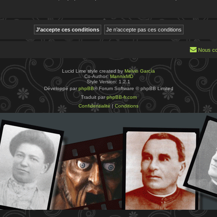
Nous co
Lucid Lime style created by
Melvin García
Co-Author:
MannixMD
Style Version: 1.2.1
Développé par
phpBB
® Forum Software © phpBB Limited
Traduit par
phpBB-fr.com
Confidentialité
|
Conditions