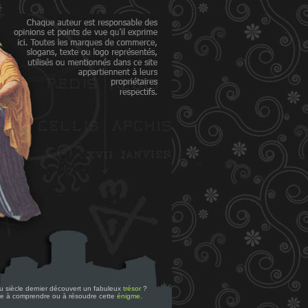
 du siècle dernier découvert un fabuleux
trésor
?
re à comprendre ou à résoudre cette
énigme
.