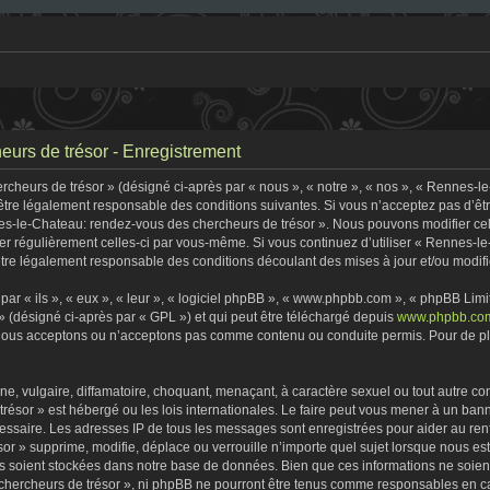
urs de trésor - Enregistrement
heurs de trésor » (désigné ci-après par « nous », « notre », « nos », « Rennes-l
être légalement responsable des conditions suivantes. Si vous n’acceptez pas d’êt
nes-le-Chateau: rendez-vous des chercheurs de trésor ». Nous pouvons modifier cel
fier régulièrement celles-ci par vous-même. Si vous continuez d’utiliser « Rennes-
tre légalement responsable des conditions découlant des mises à jour et/ou modifi
r « ils », « eux », « leur », « logiciel phpBB », « www.phpbb.com », « phpBB Limite
» (désigné ci-après par « GPL ») et qui peut être téléchargé depuis
www.phpbb.co
 nous acceptons ou n’acceptons pas comme contenu ou conduite permis. Pour de plu
, vulgaire, diffamatoire, choquant, menaçant, à caractère sexuel ou tout autre con
ésor » est hébergé ou les lois internationales. Le faire peut vous mener à un ban
écessaire. Les adresses IP de tous les messages sont enregistrées pour aider au r
r » supprime, modifie, déplace ou verrouille n’importe quel sujet lorsque nous e
s soient stockées dans notre base de données. Bien que ces informations ne soient 
ercheurs de trésor », ni phpBB ne pourront être tenus comme responsables en cas