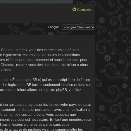
Connexion
Langue :
e-Chateau: rendez-vous des chercheurs de trésor »,
re légalement responsable de toutes les conditions
les-ci à n’importe quel moment et nous ferons tout pour
le-Chateau: rendez-vous des chercheurs de trésor » alors
cations.
d », « Équipes phpBB ») qui est un script libre de forum,
m
. Le logiciel phpBB facilite seulement les discussions sur
s amples informations au sujet de phpBB, veuillez
tenu qui peut transgresser les lois de votre pays, du pays
nissement immédiat et permanent, avec une notification à
enforcement de ces conditions. Vous acceptez que
stimons que cela est nécessaire. En tant que membre, vous
pas diffusées à une tierce partie sans votre
 de tentative de piratage visant à compromettre les