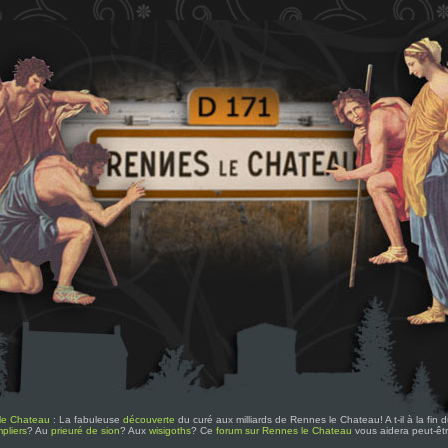
le Chateau
: La fabuleuse
découverte
du curé aux milliards de Rennes le Chateau! A t-il à la fin
pliers
? Au
prieuré de sion
? Aux
wisigoths
? Ce
forum sur Rennes le Chateau
vous aidera peut-êt