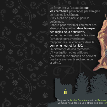
L'énigme de
l'abbé Saunière
curé de
Rennes 
Sommes nous face à une affaire liée aux
tem