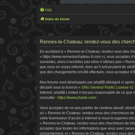
FAQ
Index du forum
Rennes-le-Chateau: rendez-vous des cherche
En accédant à « Rennes-le-Chateau: rendez-vous des cherc
« https://www.renneslechateau-fr.com »), vous acceptez d’
suivantes, alors n’accédez pas et/ou n’utilisez pas « Ren
que vous en soyez informé, bien qu’il soit prudent de véri
que des changements ont été effectués, vous acceptez d’ê
Nos forums sont développés par phpBB (désigné ci-après pa
déclaré sous la licence «
GNU General Public License v2
Internet. phpBB Limited n’est pas responsable de ce que
consulter :
https://www.phpbb.com/
.
Vous acceptez de ne pas publier de contenu abusif, obscène
où « Rennes-le-Chateau: rendez-vous des chercheurs de tr
votre fournisseur d’accès à Internet si nous le jugeons n
« Rennes-le-Chateau: rendez-vous des chercheurs de tréso
acceptez que toutes les informations que vous avez saisie
consentement, ni « Rennes-le-Chateau: rendez-vous des ch