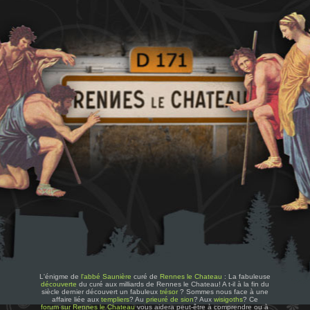
L'énigme de
l'abbé Saunière
curé de
Rennes le Chateau
: La fabuleuse
découverte
du curé aux milliards de Rennes le Chateau! A t-il à la fin du
siècle dernier découvert un fabuleux
trésor
? Sommes nous face à une
affaire liée aux
templiers
? Au
prieuré de sion
? Aux
wisigoths
? Ce
forum sur Rennes le Chateau
vous aidera peut-être à comprendre ou à