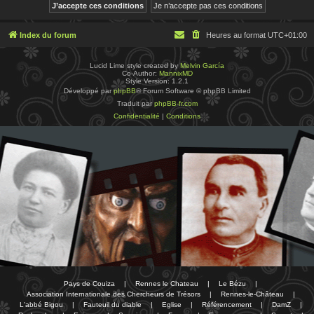
Index du forum
Heures au format
UTC+01:00
Lucid Lime style created by
Melvin García
Co-Author:
MannixMD
Style Version: 1.2.1
Développé par
phpBB
® Forum Software © phpBB Limited
Traduit par
phpBB-fr.com
Confidentialité
|
Conditions
Pays de Couiza
|
Rennes le Chateau
|
Le Bézu
|
Association Internationale des Chercheurs de Trésors
|
Rennes-le-Château
|
L'abbé Bigou
|
Fauteuil du diable
|
Eglise
|
Référencement
|
DamZ
|