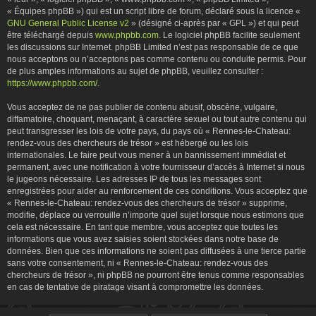
« Équipes phpBB ») qui est un script libre de forum, déclaré sous la licence «
GNU General Public License v2
» (désigné ci-après par « GPL ») et qui peut
être téléchargé depuis
www.phpbb.com
. Le logiciel phpBB facilite seulement
les discussions sur Internet. phpBB Limited n’est pas responsable de ce que
nous acceptons ou n’acceptons pas comme contenu ou conduite permis. Pour
de plus amples informations au sujet de phpBB, veuillez consulter :
https://www.phpbb.com/
.
Vous acceptez de ne pas publier de contenu abusif, obscène, vulgaire,
diffamatoire, choquant, menaçant, à caractère sexuel ou tout autre contenu qui
peut transgresser les lois de votre pays, du pays où « Rennes-le-Chateau:
rendez-vous des chercheurs de trésor » est hébergé ou les lois
internationales. Le faire peut vous mener à un bannissement immédiat et
permanent, avec une notification à votre fournisseur d’accès à Internet si nous
le jugeons nécessaire. Les adresses IP de tous les messages sont
enregistrées pour aider au renforcement de ces conditions. Vous acceptez que
« Rennes-le-Chateau: rendez-vous des chercheurs de trésor » supprime,
modifie, déplace ou verrouille n’importe quel sujet lorsque nous estimons que
cela est nécessaire. En tant que membre, vous acceptez que toutes les
informations que vous avez saisies soient stockées dans notre base de
données. Bien que ces informations ne soient pas diffusées à une tierce partie
sans votre consentement, ni « Rennes-le-Chateau: rendez-vous des
chercheurs de trésor », ni phpBB ne pourront être tenus comme responsables
en cas de tentative de piratage visant à compromettre les données.