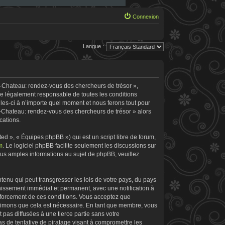
Connexion
Langue :
e-Chateau: rendez-vous des chercheurs de trésor »,
re légalement responsable de toutes les conditions
les-ci à n’importe quel moment et nous ferons tout pour
le-Chateau: rendez-vous des chercheurs de trésor » alors
cations.
d », « Équipes phpBB ») qui est un script libre de forum,
m
. Le logiciel phpBB facilite seulement les discussions sur
s amples informations au sujet de phpBB, veuillez
tenu qui peut transgresser les lois de votre pays, du pays
nissement immédiat et permanent, avec une notification à
enforcement de ces conditions. Vous acceptez que
stimons que cela est nécessaire. En tant que membre, vous
pas diffusées à une tierce partie sans votre
 de tentative de piratage visant à compromettre les