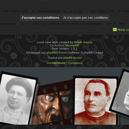
Nous co
Lucid Lime style created by
Melvin García
Co-Author:
MannixMD
Style Version: 1.2.1
Développé par
phpBB
® Forum Software © phpBB Limited
Traduit par
phpBB-fr.com
Confidentialité
|
Conditions