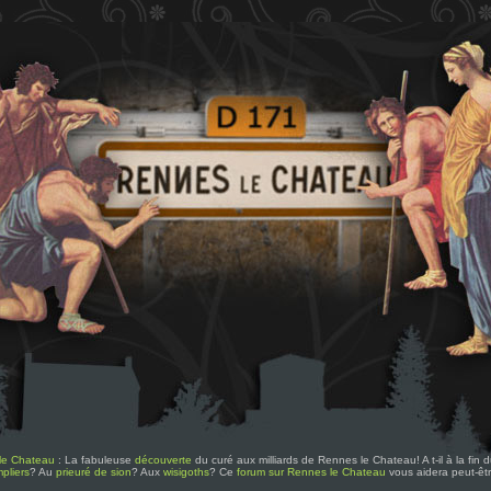
le Chateau
: La fabuleuse
découverte
du curé aux milliards de Rennes le Chateau! A t-il à la fin
pliers
? Au
prieuré de sion
? Aux
wisigoths
? Ce
forum sur Rennes le Chateau
vous aidera peut-êt