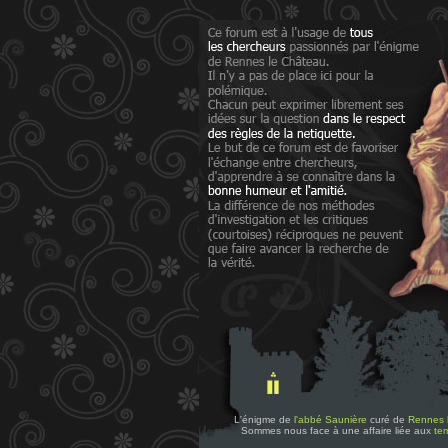
L'énigme de
l'abbé Saunière
curé de
Rennes 
Sommes nous face à une affaire liée aux
tem