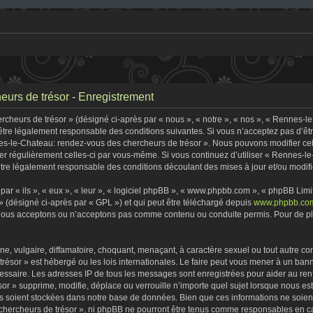
urs de trésor - Enregistrement
heurs de trésor » (désigné ci-après par « nous », « notre », « nos », « Rennes-l
être légalement responsable des conditions suivantes. Si vous n’acceptez pas d’êt
nes-le-Chateau: rendez-vous des chercheurs de trésor ». Nous pouvons modifier cel
fier régulièrement celles-ci par vous-même. Si vous continuez d’utiliser « Rennes-
tre légalement responsable des conditions découlant des mises à jour et/ou modifi
r « ils », « eux », « leur », « logiciel phpBB », « www.phpbb.com », « phpBB Limite
» (désigné ci-après par « GPL ») et qui peut être téléchargé depuis
www.phpbb.co
 nous acceptons ou n’acceptons pas comme contenu ou conduite permis. Pour de plu
, vulgaire, diffamatoire, choquant, menaçant, à caractère sexuel ou tout autre con
ésor » est hébergé ou les lois internationales. Le faire peut vous mener à un ban
écessaire. Les adresses IP de tous les messages sont enregistrées pour aider au r
r » supprime, modifie, déplace ou verrouille n’importe quel sujet lorsque nous e
s soient stockées dans notre base de données. Bien que ces informations ne soient 
ercheurs de trésor », ni phpBB ne pourront être tenus comme responsables en cas