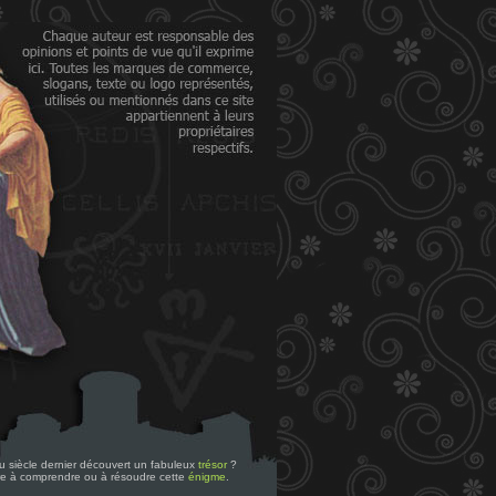
 du siècle dernier découvert un fabuleux
trésor
?
re à comprendre ou à résoudre cette
énigme
.