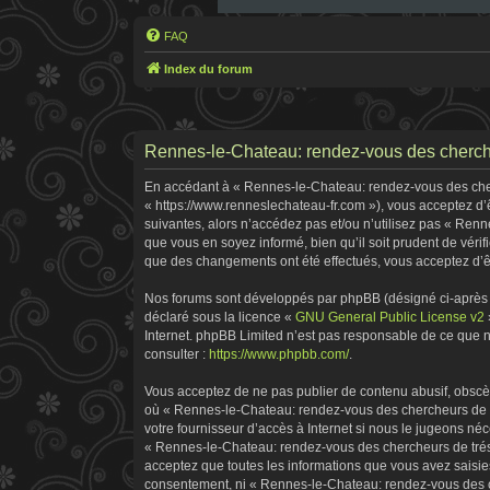
FAQ
Index du forum
Rennes-le-Chateau: rendez-vous des cherche
En accédant à « Rennes-le-Chateau: rendez-vous des cherc
« https://www.renneslechateau-fr.com »), vous acceptez d’
suivantes, alors n’accédez pas et/ou n’utilisez pas « Ren
que vous en soyez informé, bien qu’il soit prudent de véri
que des changements ont été effectués, vous acceptez d’ê
Nos forums sont développés par phpBB (désigné ci-après pa
déclaré sous la licence «
GNU General Public License v2
Internet. phpBB Limited n’est pas responsable de ce que
consulter :
https://www.phpbb.com/
.
Vous acceptez de ne pas publier de contenu abusif, obscène
où « Rennes-le-Chateau: rendez-vous des chercheurs de tr
votre fournisseur d’accès à Internet si nous le jugeons n
« Rennes-le-Chateau: rendez-vous des chercheurs de tréso
acceptez que toutes les informations que vous avez saisie
consentement, ni « Rennes-le-Chateau: rendez-vous des ch