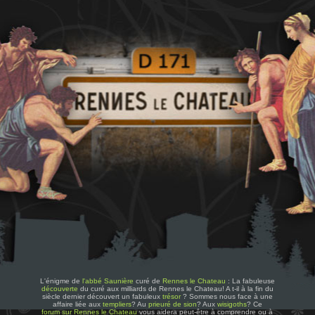
L'énigme de
l'abbé Saunière
curé de
Rennes le Chateau
: La fabuleuse
découverte
du curé aux milliards de Rennes le Chateau! A t-il à la fin du
siècle dernier découvert un fabuleux
trésor
? Sommes nous face à une
affaire liée aux
templiers
? Au
prieuré de sion
? Aux
wisigoths
? Ce
forum sur Rennes le Chateau
vous aidera peut-être à comprendre ou à