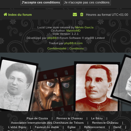
Index du forum
Heures au format
UTC+01:00
Lucid Lime style created by
Melvin García
Co-Author:
MannixMD
Style Version: 1.2.1
Développé par
phpBB
® Forum Software © phpBB Limited
Traduit par
phpBB-fr.com
Confidentialité
|
Conditions
Pays de Couiza
|
Rennes le Chateau
|
Le Bézu
|
Association Internationale des Chercheurs de Trésors
|
Rennes-le-Château
|
L'abbé Bigou
|
Fauteuil du diable
|
Eglise
|
Référencement
|
DamZ
|