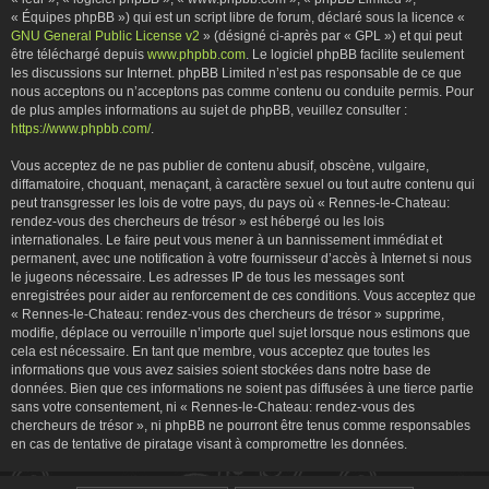
« Équipes phpBB ») qui est un script libre de forum, déclaré sous la licence «
GNU General Public License v2
» (désigné ci-après par « GPL ») et qui peut
être téléchargé depuis
www.phpbb.com
. Le logiciel phpBB facilite seulement
les discussions sur Internet. phpBB Limited n’est pas responsable de ce que
nous acceptons ou n’acceptons pas comme contenu ou conduite permis. Pour
de plus amples informations au sujet de phpBB, veuillez consulter :
https://www.phpbb.com/
.
Vous acceptez de ne pas publier de contenu abusif, obscène, vulgaire,
diffamatoire, choquant, menaçant, à caractère sexuel ou tout autre contenu qui
peut transgresser les lois de votre pays, du pays où « Rennes-le-Chateau:
rendez-vous des chercheurs de trésor » est hébergé ou les lois
internationales. Le faire peut vous mener à un bannissement immédiat et
permanent, avec une notification à votre fournisseur d’accès à Internet si nous
le jugeons nécessaire. Les adresses IP de tous les messages sont
enregistrées pour aider au renforcement de ces conditions. Vous acceptez que
« Rennes-le-Chateau: rendez-vous des chercheurs de trésor » supprime,
modifie, déplace ou verrouille n’importe quel sujet lorsque nous estimons que
cela est nécessaire. En tant que membre, vous acceptez que toutes les
informations que vous avez saisies soient stockées dans notre base de
données. Bien que ces informations ne soient pas diffusées à une tierce partie
sans votre consentement, ni « Rennes-le-Chateau: rendez-vous des
chercheurs de trésor », ni phpBB ne pourront être tenus comme responsables
en cas de tentative de piratage visant à compromettre les données.