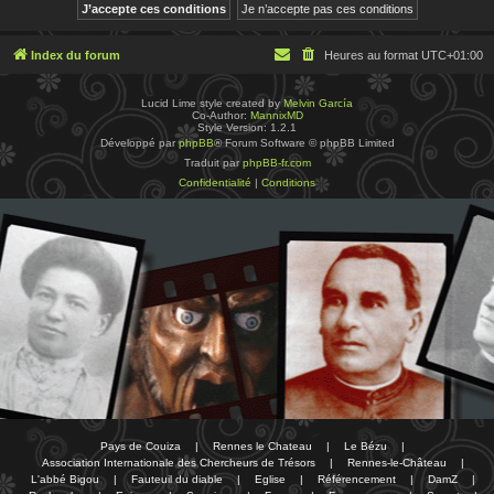
Index du forum
Heures au format
UTC+01:00
Lucid Lime style created by
Melvin García
Co-Author:
MannixMD
Style Version: 1.2.1
Développé par
phpBB
® Forum Software © phpBB Limited
Traduit par
phpBB-fr.com
Confidentialité
|
Conditions
Pays de Couiza
|
Rennes le Chateau
|
Le Bézu
|
Association Internationale des Chercheurs de Trésors
|
Rennes-le-Château
|
L'abbé Bigou
|
Fauteuil du diable
|
Eglise
|
Référencement
|
DamZ
|