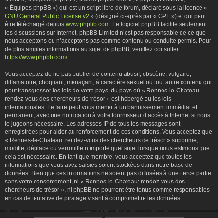
« Équipes phpBB ») qui est un script libre de forum, déclaré sous la licence «
GNU General Public License v2
» (désigné ci-après par « GPL ») et qui peut
être téléchargé depuis
www.phpbb.com
. Le logiciel phpBB facilite seulement
les discussions sur Internet. phpBB Limited n’est pas responsable de ce que
nous acceptons ou n’acceptons pas comme contenu ou conduite permis. Pour
de plus amples informations au sujet de phpBB, veuillez consulter :
https://www.phpbb.com/
.
Vous acceptez de ne pas publier de contenu abusif, obscène, vulgaire,
diffamatoire, choquant, menaçant, à caractère sexuel ou tout autre contenu qui
peut transgresser les lois de votre pays, du pays où « Rennes-le-Chateau:
rendez-vous des chercheurs de trésor » est hébergé ou les lois
internationales. Le faire peut vous mener à un bannissement immédiat et
permanent, avec une notification à votre fournisseur d’accès à Internet si nous
le jugeons nécessaire. Les adresses IP de tous les messages sont
enregistrées pour aider au renforcement de ces conditions. Vous acceptez que
« Rennes-le-Chateau: rendez-vous des chercheurs de trésor » supprime,
modifie, déplace ou verrouille n’importe quel sujet lorsque nous estimons que
cela est nécessaire. En tant que membre, vous acceptez que toutes les
informations que vous avez saisies soient stockées dans notre base de
données. Bien que ces informations ne soient pas diffusées à une tierce partie
sans votre consentement, ni « Rennes-le-Chateau: rendez-vous des
chercheurs de trésor », ni phpBB ne pourront être tenus comme responsables
en cas de tentative de piratage visant à compromettre les données.