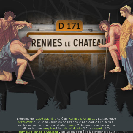
L'énigme de
l'abbé Saunière
curé de
Rennes le Chateau
: La fabuleuse
découverte
du curé aux milliards de Rennes le Chateau! A t-il à la fin du
siècle dernier découvert un fabuleux
trésor
? Sommes nous face à une
affaire liée aux
templiers
? Au
prieuré de sion
? Aux
wisigoths
? Ce
forum sur Rennes le Chateau
vous aidera peut-être à comprendre ou à