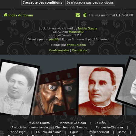
Index du forum
Heures au format
UTC+01:00
Lucid Lime style created by
Melvin García
Co-Author:
MannixMD
Style Version: 1.2.1
Développé par
phpBB
® Forum Software © phpBB Limited
Traduit par
phpBB-fr.com
Confidentialité
|
Conditions
Pays de Couiza
|
Rennes le Chateau
|
Le Bézu
|
Association Internationale des Chercheurs de Trésors
|
Rennes-le-Château
|
L'abbé Bigou
|
Fauteuil du diable
|
Eglise
|
Référencement
|
DamZ
|