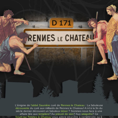
L'énigme de
l'abbé Saunière
curé de
Rennes le Chateau
: La fabuleuse
découverte
du curé aux milliards de Rennes le Chateau! A t-il à la fin du
siècle dernier découvert un fabuleux
trésor
? Sommes nous face à une
affaire liée aux
templiers
? Au
prieuré de sion
? Aux
wisigoths
? Ce
forum sur Rennes le Chateau
vous aidera peut-être à comprendre ou à