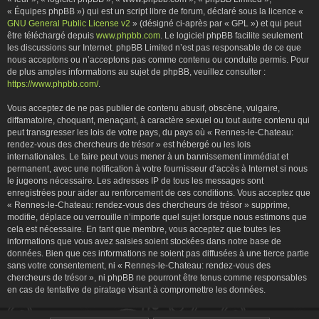
« Équipes phpBB ») qui est un script libre de forum, déclaré sous la licence «
GNU General Public License v2
» (désigné ci-après par « GPL ») et qui peut
être téléchargé depuis
www.phpbb.com
. Le logiciel phpBB facilite seulement
les discussions sur Internet. phpBB Limited n’est pas responsable de ce que
nous acceptons ou n’acceptons pas comme contenu ou conduite permis. Pour
de plus amples informations au sujet de phpBB, veuillez consulter :
https://www.phpbb.com/
.
Vous acceptez de ne pas publier de contenu abusif, obscène, vulgaire,
diffamatoire, choquant, menaçant, à caractère sexuel ou tout autre contenu qui
peut transgresser les lois de votre pays, du pays où « Rennes-le-Chateau:
rendez-vous des chercheurs de trésor » est hébergé ou les lois
internationales. Le faire peut vous mener à un bannissement immédiat et
permanent, avec une notification à votre fournisseur d’accès à Internet si nous
le jugeons nécessaire. Les adresses IP de tous les messages sont
enregistrées pour aider au renforcement de ces conditions. Vous acceptez que
« Rennes-le-Chateau: rendez-vous des chercheurs de trésor » supprime,
modifie, déplace ou verrouille n’importe quel sujet lorsque nous estimons que
cela est nécessaire. En tant que membre, vous acceptez que toutes les
informations que vous avez saisies soient stockées dans notre base de
données. Bien que ces informations ne soient pas diffusées à une tierce partie
sans votre consentement, ni « Rennes-le-Chateau: rendez-vous des
chercheurs de trésor », ni phpBB ne pourront être tenus comme responsables
en cas de tentative de piratage visant à compromettre les données.