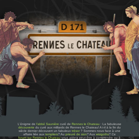
L'énigme de
l'abbé Saunière
curé de
Rennes le Chateau
: La fabuleuse
découverte
du curé aux milliards de Rennes le Chateau! A t-il à la fin du
siècle dernier découvert un fabuleux
trésor
? Sommes nous face à une
affaire liée aux
templiers
? Au
prieuré de sion
? Aux
wisigoths
? Ce
forum sur Rennes le Chateau
vous aidera peut-être à comprendre ou à