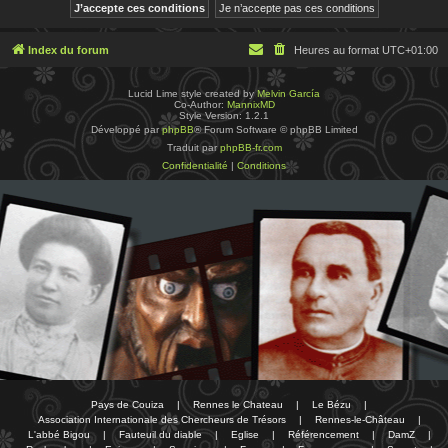
Index du forum
Heures au format
UTC+01:00
Lucid Lime style created by
Melvin García
Co-Author:
MannixMD
Style Version: 1.2.1
Développé par
phpBB
® Forum Software © phpBB Limited
Traduit par
phpBB-fr.com
Confidentialité
|
Conditions
Pays de Couiza
|
Rennes le Chateau
|
Le Bézu
|
Association Internationale des Chercheurs de Trésors
|
Rennes-le-Château
|
L'abbé Bigou
|
Fauteuil du diable
|
Eglise
|
Référencement
|
DamZ
|