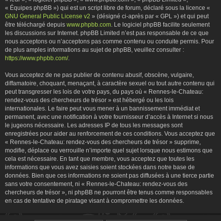
« Équipes phpBB ») qui est un script libre de forum, déclaré sous la licence «
GNU General Public License v2
» (désigné ci-après par « GPL ») et qui peut
être téléchargé depuis
www.phpbb.com
. Le logiciel phpBB facilite seulement
les discussions sur Internet. phpBB Limited n’est pas responsable de ce que
nous acceptons ou n’acceptons pas comme contenu ou conduite permis. Pour
de plus amples informations au sujet de phpBB, veuillez consulter :
https://www.phpbb.com/
.
Vous acceptez de ne pas publier de contenu abusif, obscène, vulgaire,
diffamatoire, choquant, menaçant, à caractère sexuel ou tout autre contenu qui
peut transgresser les lois de votre pays, du pays où « Rennes-le-Chateau:
rendez-vous des chercheurs de trésor » est hébergé ou les lois
internationales. Le faire peut vous mener à un bannissement immédiat et
permanent, avec une notification à votre fournisseur d’accès à Internet si nous
le jugeons nécessaire. Les adresses IP de tous les messages sont
enregistrées pour aider au renforcement de ces conditions. Vous acceptez que
« Rennes-le-Chateau: rendez-vous des chercheurs de trésor » supprime,
modifie, déplace ou verrouille n’importe quel sujet lorsque nous estimons que
cela est nécessaire. En tant que membre, vous acceptez que toutes les
informations que vous avez saisies soient stockées dans notre base de
données. Bien que ces informations ne soient pas diffusées à une tierce partie
sans votre consentement, ni « Rennes-le-Chateau: rendez-vous des
chercheurs de trésor », ni phpBB ne pourront être tenus comme responsables
en cas de tentative de piratage visant à compromettre les données.