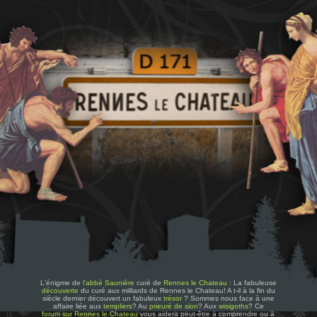
L'énigme de
l'abbé Saunière
curé de
Rennes le Chateau
: La fabuleuse
découverte
du curé aux milliards de Rennes le Chateau! A t-il à la fin du
siècle dernier découvert un fabuleux
trésor
? Sommes nous face à une
affaire liée aux
templiers
? Au
prieuré de sion
? Aux
wisigoths
? Ce
forum sur Rennes le Chateau
vous aidera peut-être à comprendre ou à