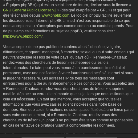
« Équipes phpBB ») qui est un script libre de forum, déclaré sous la licence «
GNU General Public License v2
» (désigné ci-après par « GPL ») et qui peut
être téléchargé depuis
www.phpbb.com
. Le logiciel phpBB facilite seulement
les discussions sur Internet. phpBB Limited n’est pas responsable de ce que
nous acceptons ou n’acceptons pas comme contenu ou conduite permis. Pour
de plus amples informations au sujet de phpBB, veuillez consulter :
https://www.phpbb.com/
.
Vous acceptez de ne pas publier de contenu abusif, obscène, vulgaire,
diffamatoire, choquant, menaçant, à caractère sexuel ou tout autre contenu qui
peut transgresser les lois de votre pays, du pays où « Rennes-le-Chateau:
rendez-vous des chercheurs de trésor » est hébergé ou les lois
internationales. Le faire peut vous mener à un bannissement immédiat et
permanent, avec une notification à votre fournisseur d’accès à Internet si nous
le jugeons nécessaire. Les adresses IP de tous les messages sont
enregistrées pour aider au renforcement de ces conditions. Vous acceptez que
« Rennes-le-Chateau: rendez-vous des chercheurs de trésor » supprime,
modifie, déplace ou verrouille n’importe quel sujet lorsque nous estimons que
cela est nécessaire. En tant que membre, vous acceptez que toutes les
informations que vous avez saisies soient stockées dans notre base de
données. Bien que ces informations ne soient pas diffusées à une tierce partie
sans votre consentement, ni « Rennes-le-Chateau: rendez-vous des
chercheurs de trésor », ni phpBB ne pourront être tenus comme responsables
en cas de tentative de piratage visant à compromettre les données.