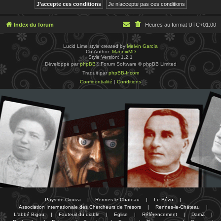
Index du forum
Heures au format
UTC+01:00
Lucid Lime style created by
Melvin García
Co-Author:
MannixMD
Style Version: 1.2.1
Développé par
phpBB
® Forum Software © phpBB Limited
Traduit par
phpBB-fr.com
Confidentialité
|
Conditions
Pays de Couiza
|
Rennes le Chateau
|
Le Bézu
|
Association Internationale des Chercheurs de Trésors
|
Rennes-le-Château
|
L'abbé Bigou
|
Fauteuil du diable
|
Eglise
|
Référencement
|
DamZ
|