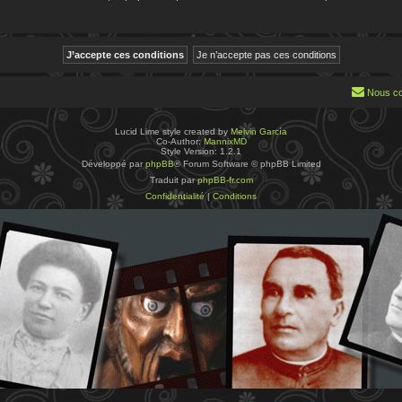
Nous co
Lucid Lime style created by
Melvin García
Co-Author:
MannixMD
Style Version: 1.2.1
Développé par
phpBB
® Forum Software © phpBB Limited
Traduit par
phpBB-fr.com
Confidentialité
|
Conditions