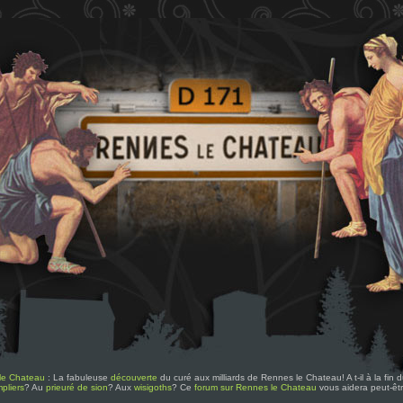
le Chateau
: La fabuleuse
découverte
du curé aux milliards de Rennes le Chateau! A t-il à la fin
pliers
? Au
prieuré de sion
? Aux
wisigoths
? Ce
forum sur Rennes le Chateau
vous aidera peut-êt