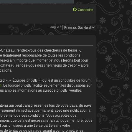
Connexion
Langue :
e-Chateau: rendez-vous des chercheurs de trésor »,
re légalement responsable de toutes les conditions
les-ci à n’importe quel moment et nous ferons tout pour
le-Chateau: rendez-vous des chercheurs de trésor » alors
cations.
d », « Équipes phpBB ») qui est un script libre de forum,
m
. Le logiciel phpBB facilite seulement les discussions sur
s amples informations au sujet de phpBB, veuillez
tenu qui peut transgresser les lois de votre pays, du pays
nissement immédiat et permanent, avec une notification à
enforcement de ces conditions. Vous acceptez que
stimons que cela est nécessaire. En tant que membre, vous
pas diffusées à une tierce partie sans votre
 de tentative de piratage visant à compromettre les