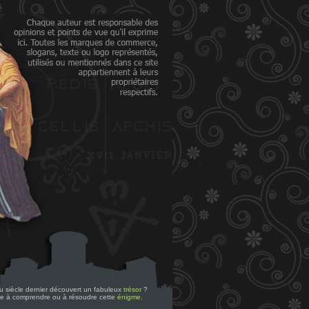
 du siècle dernier découvert un fabuleux
trésor
?
re à comprendre ou à résoudre cette
énigme
.