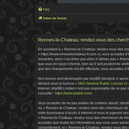
FAQ
Index du forum
Rennes-le-Chateau: rendez-vous des cherche
En accédant à « Rennes-le-Chateau: rendez-vous des cherc
« https://www.renneslechateau-fr.com »), vous acceptez d’
suivantes, alors n’accédez pas et/ou n’utilisez pas « Ren
que vous en soyez informé, bien qu’il soit prudent de véri
que des changements ont été effectués, vous acceptez d’ê
Nos forums sont développés par phpBB (désigné ci-après pa
déclaré sous la licence «
GNU General Public License v2
Internet. phpBB Limited n’est pas responsable de ce que
consulter :
https://www.phpbb.com/
.
Vous acceptez de ne pas publier de contenu abusif, obscène
où « Rennes-le-Chateau: rendez-vous des chercheurs de tr
votre fournisseur d’accès à Internet si nous le jugeons n
« Rennes-le-Chateau: rendez-vous des chercheurs de tréso
acceptez que toutes les informations que vous avez saisie
consentement, ni « Rennes-le-Chateau: rendez-vous des ch