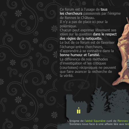
L'énigme de
l'abbé Saunière
curé de
Rennes 
Sommes nous face à une affaire liée aux
tem