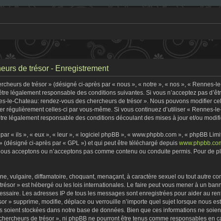
urs de trésor - Enregistrement
heurs de trésor » (désigné ci-après par « nous », « notre », « nos », « Rennes-l
être légalement responsable des conditions suivantes. Si vous n’acceptez pas d’êt
nes-le-Chateau: rendez-vous des chercheurs de trésor ». Nous pouvons modifier cel
fier régulièrement celles-ci par vous-même. Si vous continuez d’utiliser « Rennes-
tre légalement responsable des conditions découlant des mises à jour et/ou modifi
r « ils », « eux », « leur », « logiciel phpBB », « www.phpbb.com », « phpBB Limite
» (désigné ci-après par « GPL ») et qui peut être téléchargé depuis
www.phpbb.co
 nous acceptons ou n’acceptons pas comme contenu ou conduite permis. Pour de plu
, vulgaire, diffamatoire, choquant, menaçant, à caractère sexuel ou tout autre con
ésor » est hébergé ou les lois internationales. Le faire peut vous mener à un ban
écessaire. Les adresses IP de tous les messages sont enregistrées pour aider au r
r » supprime, modifie, déplace ou verrouille n’importe quel sujet lorsque nous e
s soient stockées dans notre base de données. Bien que ces informations ne soient 
ercheurs de trésor », ni phpBB ne pourront être tenus comme responsables en cas