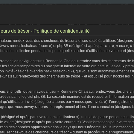
s de trésor - Politique de confidentialité
teau: rendez-vous des chercheurs de trésor » et ses sociétés affiliées (désignés c
//www.renneslechateau-fr.com ») et phpBB (désigné ci-après par « ils », « eux », «
formation collectée pendant n’importe quelle session d’utilisation de votre part (dé
èrement, en naviguant sur « Rennes-le-Chateau: rendez-vous des chercheurs de tré
s les fichiers temporaires du navigateur Internet de votre ordinateur. Les deux premi
sion invité (désigné ci-après par « session-id »), qui vous sont automatiquement as
-Chateau: rendez-vous des chercheurs de trésor » et est utilisé pour stocker les in
iciel phpBB tout en naviguant sur « Rennes-le-Chateau: rendez-vous des chercheu
créées par le logiciel phpBB. La seconde manière est de récupérer l’information q
tant qu’utilisateur invité (désignée ci-après par « messages invités »), l’enregist
ssages que vous envoyez après l’enregistrement et lors d’une connexion (désignés i
(désigné ci-après par « votre nom d’utilisateur »), un mot de passe personnel utili
lle valide (désignée ci-après par « votre courriel »). Vos informations pour votre
tection des données applicables dans le pays qui nous héberge. Toute information e
au: rendez-vous des chercheurs de trésor » durant la procédure d’enregistrement, qu