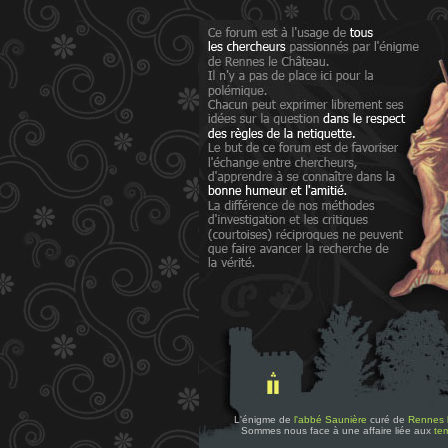
L'énigme de
l'abbé Saunière
curé de
Rennes 
Sommes nous face à une affaire liée aux
tem