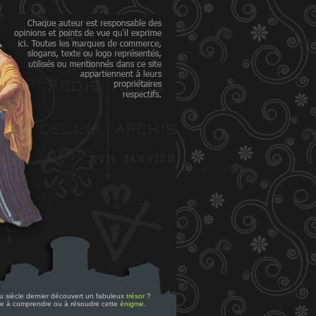
 du siècle dernier découvert un fabuleux
trésor
?
re à comprendre ou à résoudre cette
énigme
.