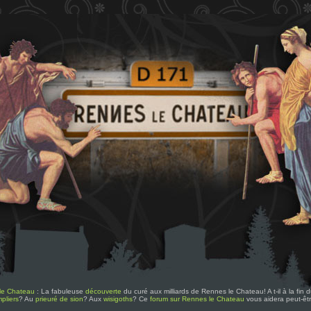
le Chateau
: La fabuleuse
découverte
du curé aux milliards de Rennes le Chateau! A t-il à la fin
pliers
? Au
prieuré de sion
? Aux
wisigoths
? Ce
forum sur Rennes le Chateau
vous aidera peut-êt