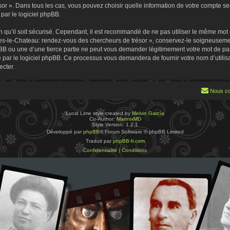
 ». Dans tous les cas, vous pouvez choisir quelle information de votre compte sera
par le logiciel phpBB.
 qu’il soit sécurisé. Cependant, il est recommandé de ne pas utiliser le même mot de
es-le-Chateau: rendez-vous des chercheurs de trésor », conservez-le soigneusemen
B ou une d’une tierce partie ne peut vous demander légitimement votre mot de pa
ie par le logiciel phpBB. Ce processus vous demandera de fournir votre nom d’utilisa
cter.
Nous co
Lucid Lime style created by
Melvin García
Co-Author:
MannixMD
Style Version: 1.2.1
Développé par
phpBB
® Forum Software © phpBB Limited
Traduit par
phpBB-fr.com
Confidentialité
|
Conditions