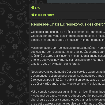
FAQ
Index du forum
Rennes-le-Chateau: rendez-vous des chercheur
Cette politique explique en détail comment « Rennes-le-Cha
Chateau: rendez-vous des chercheurs de trésor », « https:
Limited », « Équipes phpBB ») utilisent n’importe quelle in
Vos informations sont collectées de deux manières. Premi
cookies, qui sont des petits fichiers textes téléchargés dan
(désigné ci-après par « user-id ») et un identifiant de ses
une fois que vous naviguerez sur les sujets de « Rennes-le
améliore votre navigation sur le forum.
Nous pouvons également créer des cookies externes au log
document qui est prévu pour couvrir seulement les pages 
être, et n’est pas limité à : la publication de message en 
de trésor » (désignée ici par « votre compte ») et les me
Votre compte contiendra au minimum un identifiant unique 
« votre mot de passe »), et une adresse courriel personne
chercheurs de trésor » sont protégées par les lois de pro
et de votre adresse courriel requise par « Rennes-le-Chate