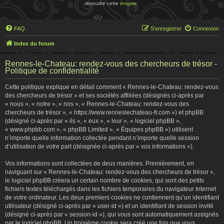
résoudre cette
énigme
.
FAQ
S’enregistrer
Connexion
Index du forum
Rennes-le-Chateau: rendez-vous des chercheurs de trésor -
Politique de confidentialité
Cette politique explique en détail comment « Rennes-le-Chateau: rendez-vous
des chercheurs de trésor » et ses sociétés affiliées (désignés ci-après par
« nous », « notre », « nos », « Rennes-le-Chateau: rendez-vous des
chercheurs de trésor », « https://www.renneslechateau-fr.com ») et phpBB
(désigné ci-après par « ils », « eux », « leur », « logiciel phpBB »,
« www.phpbb.com », « phpBB Limited », « Équipes phpBB ») utilisent
n’importe quelle information collectée pendant n’importe quelle session
d’utilisation de votre part (désignée ci-après par « vos informations »).
Vos informations sont collectées de deux manières. Premièrement, en
naviguant sur « Rennes-le-Chateau: rendez-vous des chercheurs de trésor »,
le logiciel phpBB créera un certain nombre de cookies, qui sont des petits
fichiers textes téléchargés dans les fichiers temporaires du navigateur Internet
de votre ordinateur. Les deux premiers cookies ne contiennent qu’un identifiant
utilisateur (désigné ci-après par « user-id ») et un identifiant de session invité
(désigné ci-après par « session-id »), qui vous sont automatiquement assignés
par le logiciel phpBB. Un troisième cookie sera créé une fois que vous