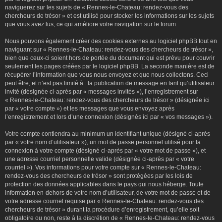
naviguerez sur les sujets de « Rennes-le-Chateau: rendez-vous des
chercheurs de trésor » et est utilisé pour stocker les informations sur les sujets
que vous avez lus, ce qui améliore votre navigation sur le forum.
Nous pouvons également créer des cookies externes au logiciel phpBB tout en
naviguant sur « Rennes-le-Chateau: rendez-vous des chercheurs de trésor »,
bien que ceux-ci soient hors de portée du document qui est prévu pour couvrir
seulement les pages créées par le logiciel phpBB. La seconde manière est de
récupérer l’information que vous nous envoyez et que nous collectons. Ceci
peut être, et n’est pas limité à : la publication de message en tant qu’utilisateur
invité (désignée ci-après par « messages invités »), l’enregistrement sur
« Rennes-le-Chateau: rendez-vous des chercheurs de trésor » (désignée ici
par « votre compte ») et les messages que vous envoyez après
l’enregistrement et lors d’une connexion (désignés ici par « vos messages »).
Votre compte contiendra au minimum un identifiant unique (désigné ci-après
par « votre nom d’utilisateur »), un mot de passe personnel utilisé pour la
connexion à votre compte (désigné ci-après par « votre mot de passe »), et
une adresse courriel personnelle valide (désignée ci-après par « votre
courriel »). Vos informations pour votre compte sur « Rennes-le-Chateau:
rendez-vous des chercheurs de trésor » sont protégées par les lois de
protection des données applicables dans le pays qui nous héberge. Toute
information en-dehors de votre nom d’utilisateur, de votre mot de passe et de
votre adresse courriel requise par « Rennes-le-Chateau: rendez-vous des
chercheurs de trésor » durant la procédure d’enregistrement, qu’elle soit
obligatoire ou non, reste à la discrétion de « Rennes-le-Chateau: rendez-vous