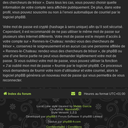
des chercheurs de trésor ». Dans tous les cas, vous pouvez choisir quelle
information de votre compte sera affichée publiquement. De plus, dans votre
profil, vous pouvez souscrire ou non à l’envoi automatique de courriel par le
logiciel phpBB.
Votre mot de passe est crypté (hashage à sens unique) afin qu’il soit sécurisé.
Cependant, il est recommandé de ne pas utiliser le même mot de passe sur
plusieurs sites Internet différents. Votre mot de passe est le moyen d’accès à
votre compte sur « Rennes-le-Chateau: rendez-vous des chercheurs de
trésor », conservez-le soigneusement et en aucun cas une personne affiliée de
« Rennes-le-Chateau: rendez-vous des chercheurs de trésor », de phpBB ou
une d’une tierce partie ne peut vous demander légitimement votre mot de
passe. Si vous oubliez votre mot de passe, vous pouvez utiliser la fonction
« J’ai oublié mon mot de passe » fournie par le logiciel phpBB. Ce processus
vous demandera de fournir votre nom d’utilisateur et votre courriel, alors le
logiciel phpBB générera un nouveau mot de passe qui vous permettra de vous
reconnecter.
Index du forum
Heures au format
UTC+01:00
Lucid Lime style created by
Melvin García
Co-Author:
MannixMD
Style Version: 1.2.1
Développé par
phpBB
® Forum Software © phpBB Limited
Traduit par
phpBB-fr.com
Confidentialité
|
Conditions