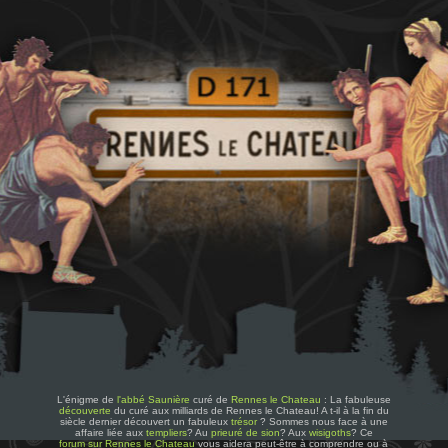
L'énigme de
l'abbé Saunière
curé de
Rennes le Chateau
: La fabuleuse
découverte
du curé aux milliards de Rennes le Chateau! A t-il à la fin du
siècle dernier découvert un fabuleux
trésor
? Sommes nous face à une
affaire liée aux
templiers
? Au
prieuré de sion
? Aux
wisigoths
? Ce
forum sur Rennes le Chateau
vous aidera peut-être à comprendre ou à