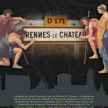
L'énigme de
l'abbé Saunière
curé de
Rennes le Chateau
: La fabuleuse
découverte
du curé aux milliards de Rennes le Chateau! A t-il à la fin du
siècle dernier découvert un fabuleux
trésor
? Sommes nous face à une
affaire liée aux
templiers
? Au
prieuré de sion
? Aux
wisigoths
? Ce
forum sur Rennes le Chateau
vous aidera peut-être à comprendre ou à