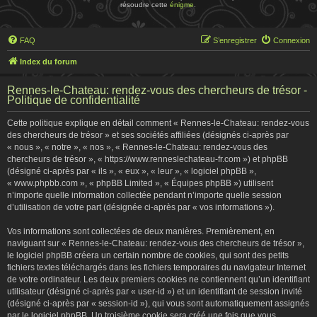
résoudre cette
énigme
.
FAQ
S’enregistrer
Connexion
Index du forum
Rennes-le-Chateau: rendez-vous des chercheurs de trésor -
Politique de confidentialité
Cette politique explique en détail comment « Rennes-le-Chateau: rendez-vous
des chercheurs de trésor » et ses sociétés affiliées (désignés ci-après par
« nous », « notre », « nos », « Rennes-le-Chateau: rendez-vous des
chercheurs de trésor », « https://www.renneslechateau-fr.com ») et phpBB
(désigné ci-après par « ils », « eux », « leur », « logiciel phpBB »,
« www.phpbb.com », « phpBB Limited », « Équipes phpBB ») utilisent
n’importe quelle information collectée pendant n’importe quelle session
d’utilisation de votre part (désignée ci-après par « vos informations »).
Vos informations sont collectées de deux manières. Premièrement, en
naviguant sur « Rennes-le-Chateau: rendez-vous des chercheurs de trésor »,
le logiciel phpBB créera un certain nombre de cookies, qui sont des petits
fichiers textes téléchargés dans les fichiers temporaires du navigateur Internet
de votre ordinateur. Les deux premiers cookies ne contiennent qu’un identifiant
utilisateur (désigné ci-après par « user-id ») et un identifiant de session invité
(désigné ci-après par « session-id »), qui vous sont automatiquement assignés
par le logiciel phpBB. Un troisième cookie sera créé une fois que vous