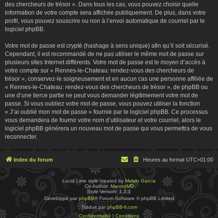
des chercheurs de trésor ». Dans tous les cas, vous pouvez choisir quelle
information de votre compte sera affichée publiquement. De plus, dans votre
profil, vous pouvez souscrire ou non à l’envoi automatique de courriel par le
logiciel phpBB.
Votre mot de passe est crypté (hashage à sens unique) afin qu’il soit sécurisé.
Cependant, il est recommandé de ne pas utiliser le même mot de passe sur
plusieurs sites Internet différents. Votre mot de passe est le moyen d’accès à
votre compte sur « Rennes-le-Chateau: rendez-vous des chercheurs de
trésor », conservez-le soigneusement et en aucun cas une personne affiliée de
« Rennes-le-Chateau: rendez-vous des chercheurs de trésor », de phpBB ou
une d’une tierce partie ne peut vous demander légitimement votre mot de
passe. Si vous oubliez votre mot de passe, vous pouvez utiliser la fonction
« J’ai oublié mon mot de passe » fournie par le logiciel phpBB. Ce processus
vous demandera de fournir votre nom d’utilisateur et votre courriel, alors le
logiciel phpBB générera un nouveau mot de passe qui vous permettra de vous
reconnecter.
Index du forum
Heures au format
UTC+01:00
Lucid Lime style created by
Melvin García
Co-Author:
MannixMD
Style Version: 1.2.1
Développé par
phpBB
® Forum Software © phpBB Limited
Traduit par
phpBB-fr.com
Confidentialité
|
Conditions