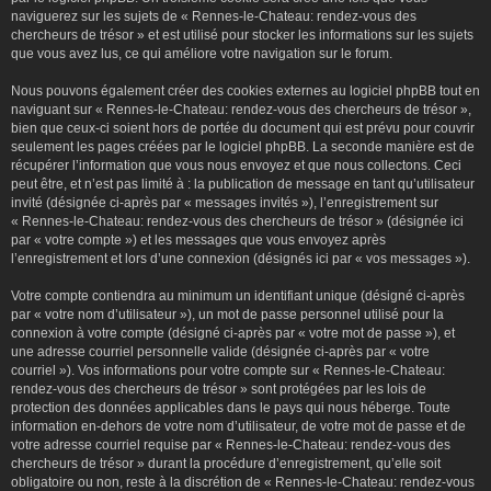
naviguerez sur les sujets de « Rennes-le-Chateau: rendez-vous des
chercheurs de trésor » et est utilisé pour stocker les informations sur les sujets
que vous avez lus, ce qui améliore votre navigation sur le forum.
Nous pouvons également créer des cookies externes au logiciel phpBB tout en
naviguant sur « Rennes-le-Chateau: rendez-vous des chercheurs de trésor »,
bien que ceux-ci soient hors de portée du document qui est prévu pour couvrir
seulement les pages créées par le logiciel phpBB. La seconde manière est de
récupérer l’information que vous nous envoyez et que nous collectons. Ceci
peut être, et n’est pas limité à : la publication de message en tant qu’utilisateur
invité (désignée ci-après par « messages invités »), l’enregistrement sur
« Rennes-le-Chateau: rendez-vous des chercheurs de trésor » (désignée ici
par « votre compte ») et les messages que vous envoyez après
l’enregistrement et lors d’une connexion (désignés ici par « vos messages »).
Votre compte contiendra au minimum un identifiant unique (désigné ci-après
par « votre nom d’utilisateur »), un mot de passe personnel utilisé pour la
connexion à votre compte (désigné ci-après par « votre mot de passe »), et
une adresse courriel personnelle valide (désignée ci-après par « votre
courriel »). Vos informations pour votre compte sur « Rennes-le-Chateau:
rendez-vous des chercheurs de trésor » sont protégées par les lois de
protection des données applicables dans le pays qui nous héberge. Toute
information en-dehors de votre nom d’utilisateur, de votre mot de passe et de
votre adresse courriel requise par « Rennes-le-Chateau: rendez-vous des
chercheurs de trésor » durant la procédure d’enregistrement, qu’elle soit
obligatoire ou non, reste à la discrétion de « Rennes-le-Chateau: rendez-vous