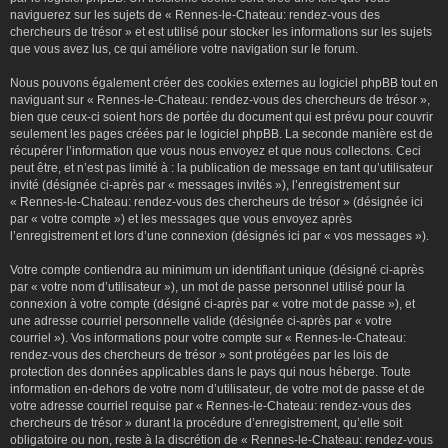
naviguerez sur les sujets de « Rennes-le-Chateau: rendez-vous des
chercheurs de trésor » et est utilisé pour stocker les informations sur les sujets
que vous avez lus, ce qui améliore votre navigation sur le forum.
Nous pouvons également créer des cookies externes au logiciel phpBB tout en
naviguant sur « Rennes-le-Chateau: rendez-vous des chercheurs de trésor »,
bien que ceux-ci soient hors de portée du document qui est prévu pour couvrir
seulement les pages créées par le logiciel phpBB. La seconde manière est de
récupérer l’information que vous nous envoyez et que nous collectons. Ceci
peut être, et n’est pas limité à : la publication de message en tant qu’utilisateur
invité (désignée ci-après par « messages invités »), l’enregistrement sur
« Rennes-le-Chateau: rendez-vous des chercheurs de trésor » (désignée ici
par « votre compte ») et les messages que vous envoyez après
l’enregistrement et lors d’une connexion (désignés ici par « vos messages »).
Votre compte contiendra au minimum un identifiant unique (désigné ci-après
par « votre nom d’utilisateur »), un mot de passe personnel utilisé pour la
connexion à votre compte (désigné ci-après par « votre mot de passe »), et
une adresse courriel personnelle valide (désignée ci-après par « votre
courriel »). Vos informations pour votre compte sur « Rennes-le-Chateau:
rendez-vous des chercheurs de trésor » sont protégées par les lois de
protection des données applicables dans le pays qui nous héberge. Toute
information en-dehors de votre nom d’utilisateur, de votre mot de passe et de
votre adresse courriel requise par « Rennes-le-Chateau: rendez-vous des
chercheurs de trésor » durant la procédure d’enregistrement, qu’elle soit
obligatoire ou non, reste à la discrétion de « Rennes-le-Chateau: rendez-vous