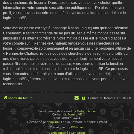
des chercheurs de trésor ». Dans tous les cas, vous pouvez choisir quelle
information de votre compte sera affichée publiquement. De plus, dans votre
profil, vous pouvez souscrire ou non à l’envoi automatique de courriel par le
logiciel phpBB.
Votre mot de passe est crypté (hashage à sens unique) afin qu’il soit sécurisé.
Cependant, il est recommandé de ne pas utiliser le même mot de passe sur
plusieurs sites Internet différents. Votre mot de passe est le moyen d’accès à
votre compte sur « Rennes-le-Chateau: rendez-vous des chercheurs de
trésor », conservez-le soigneusement et en aucun cas une personne affiliée de
« Rennes-le-Chateau: rendez-vous des chercheurs de trésor », de phpBB ou
une d’une tierce partie ne peut vous demander légitimement votre mot de
passe. Si vous oubliez votre mot de passe, vous pouvez utiliser la fonction
« J’ai oublié mon mot de passe » fournie par le logiciel phpBB. Ce processus
vous demandera de fournir votre nom d’utilisateur et votre courriel, alors le
logiciel phpBB générera un nouveau mot de passe qui vous permettra de vous
reconnecter.
Index du forum
Heures au format
UTC+01:00
Lucid Lime style created by
Melvin García
Co-Author:
MannixMD
Style Version: 1.2.1
Développé par
phpBB
® Forum Software © phpBB Limited
Traduit par
phpBB-fr.com
Confidentialité
|
Conditions