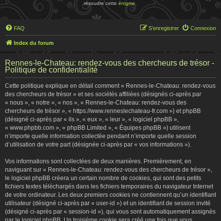
résoudre cette
énigme
.
FAQ
S’enregistrer
Connexion
Index du forum
Rennes-le-Chateau: rendez-vous des chercheurs de trésor -
Politique de confidentialité
Cette politique explique en détail comment « Rennes-le-Chateau: rendez-vous
des chercheurs de trésor » et ses sociétés affiliées (désignés ci-après par
« nous », « notre », « nos », « Rennes-le-Chateau: rendez-vous des
chercheurs de trésor », « https://www.renneslechateau-fr.com ») et phpBB
(désigné ci-après par « ils », « eux », « leur », « logiciel phpBB »,
« www.phpbb.com », « phpBB Limited », « Équipes phpBB ») utilisent
n’importe quelle information collectée pendant n’importe quelle session
d’utilisation de votre part (désignée ci-après par « vos informations »).
Vos informations sont collectées de deux manières. Premièrement, en
naviguant sur « Rennes-le-Chateau: rendez-vous des chercheurs de trésor »,
le logiciel phpBB créera un certain nombre de cookies, qui sont des petits
fichiers textes téléchargés dans les fichiers temporaires du navigateur Internet
de votre ordinateur. Les deux premiers cookies ne contiennent qu’un identifiant
utilisateur (désigné ci-après par « user-id ») et un identifiant de session invité
(désigné ci-après par « session-id »), qui vous sont automatiquement assignés
par le logiciel phpBB. Un troisième cookie sera créé une fois que vous