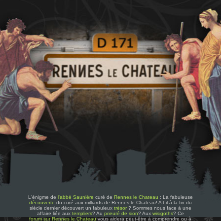
L'énigme de
l'abbé Saunière
curé de
Rennes le Chateau
: La fabuleuse
découverte
du curé aux milliards de Rennes le Chateau! A t-il à la fin du
siècle dernier découvert un fabuleux
trésor
? Sommes nous face à une
affaire liée aux
templiers
? Au
prieuré de sion
? Aux
wisigoths
? Ce
forum sur Rennes le Chateau
vous aidera peut-être à comprendre ou à