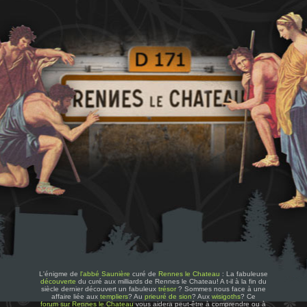
L'énigme de
l'abbé Saunière
curé de
Rennes le Chateau
: La fabuleuse
découverte
du curé aux milliards de Rennes le Chateau! A t-il à la fin du
siècle dernier découvert un fabuleux
trésor
? Sommes nous face à une
affaire liée aux
templiers
? Au
prieuré de sion
? Aux
wisigoths
? Ce
forum sur Rennes le Chateau
vous aidera peut-être à comprendre ou à