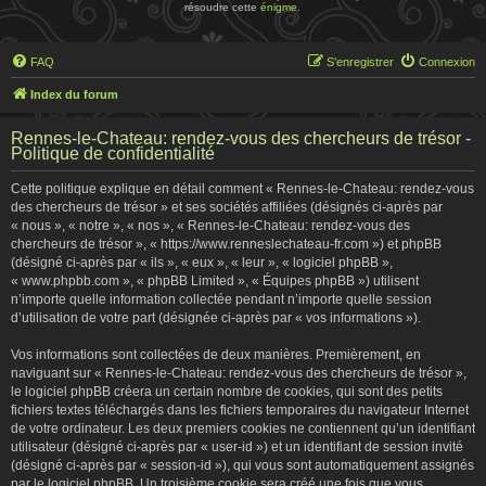
résoudre cette
énigme
.
FAQ
S’enregistrer
Connexion
Index du forum
Rennes-le-Chateau: rendez-vous des chercheurs de trésor -
Politique de confidentialité
Cette politique explique en détail comment « Rennes-le-Chateau: rendez-vous
des chercheurs de trésor » et ses sociétés affiliées (désignés ci-après par
« nous », « notre », « nos », « Rennes-le-Chateau: rendez-vous des
chercheurs de trésor », « https://www.renneslechateau-fr.com ») et phpBB
(désigné ci-après par « ils », « eux », « leur », « logiciel phpBB »,
« www.phpbb.com », « phpBB Limited », « Équipes phpBB ») utilisent
n’importe quelle information collectée pendant n’importe quelle session
d’utilisation de votre part (désignée ci-après par « vos informations »).
Vos informations sont collectées de deux manières. Premièrement, en
naviguant sur « Rennes-le-Chateau: rendez-vous des chercheurs de trésor »,
le logiciel phpBB créera un certain nombre de cookies, qui sont des petits
fichiers textes téléchargés dans les fichiers temporaires du navigateur Internet
de votre ordinateur. Les deux premiers cookies ne contiennent qu’un identifiant
utilisateur (désigné ci-après par « user-id ») et un identifiant de session invité
(désigné ci-après par « session-id »), qui vous sont automatiquement assignés
par le logiciel phpBB. Un troisième cookie sera créé une fois que vous