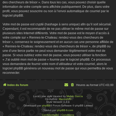
des chercheurs de trésor ». Dans tous les cas, vous pouvez choisir quelle
information de votre compte sera affichée publiquement. De plus, dans votre
profil, vous pouvez souscrire ou non à l’envoi automatique de courriel par le
logiciel phpBB.
Votre mot de passe est crypté (hashage à sens unique) afin qu’il soit sécurisé.
Cependant, il est recommandé de ne pas utiliser le même mot de passe sur
plusieurs sites Internet différents. Votre mot de passe est le moyen d’accès à
votre compte sur « Rennes-le-Chateau: rendez-vous des chercheurs de
trésor », conservez-le soigneusement et en aucun cas une personne affiliée de
« Rennes-le-Chateau: rendez-vous des chercheurs de trésor », de phpBB ou
une d’une tierce partie ne peut vous demander légitimement votre mot de
passe. Si vous oubliez votre mot de passe, vous pouvez utiliser la fonction
« J’ai oublié mon mot de passe » fournie par le logiciel phpBB. Ce processus
vous demandera de fournir votre nom d’utilisateur et votre courriel, alors le
logiciel phpBB générera un nouveau mot de passe qui vous permettra de vous
reconnecter.
Index du forum
Heures au format
UTC+01:00
Lucid Lime style created by
Melvin García
Co-Author:
MannixMD
Style Version: 1.2.1
Développé par
phpBB
® Forum Software © phpBB Limited
Traduit par
phpBB-fr.com
Confidentialité
|
Conditions