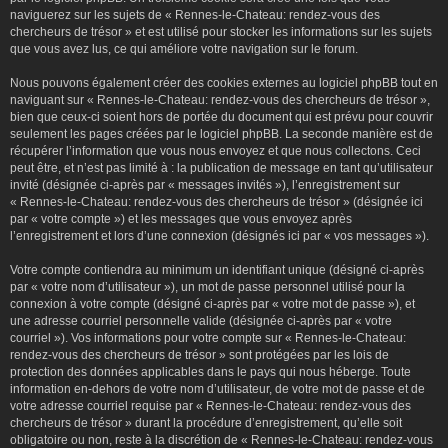
naviguerez sur les sujets de « Rennes-le-Chateau: rendez-vous des
chercheurs de trésor » et est utilisé pour stocker les informations sur les sujets
que vous avez lus, ce qui améliore votre navigation sur le forum.
Nous pouvons également créer des cookies externes au logiciel phpBB tout en
naviguant sur « Rennes-le-Chateau: rendez-vous des chercheurs de trésor »,
bien que ceux-ci soient hors de portée du document qui est prévu pour couvrir
seulement les pages créées par le logiciel phpBB. La seconde manière est de
récupérer l’information que vous nous envoyez et que nous collectons. Ceci
peut être, et n’est pas limité à : la publication de message en tant qu’utilisateur
invité (désignée ci-après par « messages invités »), l’enregistrement sur
« Rennes-le-Chateau: rendez-vous des chercheurs de trésor » (désignée ici
par « votre compte ») et les messages que vous envoyez après
l’enregistrement et lors d’une connexion (désignés ici par « vos messages »).
Votre compte contiendra au minimum un identifiant unique (désigné ci-après
par « votre nom d’utilisateur »), un mot de passe personnel utilisé pour la
connexion à votre compte (désigné ci-après par « votre mot de passe »), et
une adresse courriel personnelle valide (désignée ci-après par « votre
courriel »). Vos informations pour votre compte sur « Rennes-le-Chateau:
rendez-vous des chercheurs de trésor » sont protégées par les lois de
protection des données applicables dans le pays qui nous héberge. Toute
information en-dehors de votre nom d’utilisateur, de votre mot de passe et de
votre adresse courriel requise par « Rennes-le-Chateau: rendez-vous des
chercheurs de trésor » durant la procédure d’enregistrement, qu’elle soit
obligatoire ou non, reste à la discrétion de « Rennes-le-Chateau: rendez-vous