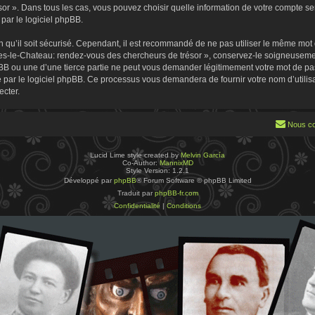
 ». Dans tous les cas, vous pouvez choisir quelle information de votre compte sera
par le logiciel phpBB.
 qu’il soit sécurisé. Cependant, il est recommandé de ne pas utiliser le même mot de
es-le-Chateau: rendez-vous des chercheurs de trésor », conservez-le soigneusemen
B ou une d’une tierce partie ne peut vous demander légitimement votre mot de pa
ie par le logiciel phpBB. Ce processus vous demandera de fournir votre nom d’utilisa
cter.
Nous co
Lucid Lime style created by
Melvin García
Co-Author:
MannixMD
Style Version: 1.2.1
Développé par
phpBB
® Forum Software © phpBB Limited
Traduit par
phpBB-fr.com
Confidentialité
|
Conditions