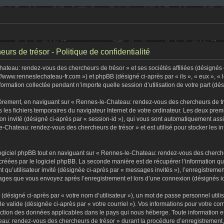
s de trésor - Politique de confidentialité
teau: rendez-vous des chercheurs de trésor » et ses sociétés affiliées (désignés c
//www.renneslechateau-fr.com ») et phpBB (désigné ci-après par « ils », « eux », «
formation collectée pendant n’importe quelle session d’utilisation de votre part (dé
èrement, en naviguant sur « Rennes-le-Chateau: rendez-vous des chercheurs de tré
s les fichiers temporaires du navigateur Internet de votre ordinateur. Les deux premi
sion invité (désigné ci-après par « session-id »), qui vous sont automatiquement as
-Chateau: rendez-vous des chercheurs de trésor » et est utilisé pour stocker les in
iciel phpBB tout en naviguant sur « Rennes-le-Chateau: rendez-vous des chercheu
créées par le logiciel phpBB. La seconde manière est de récupérer l’information q
tant qu’utilisateur invité (désignée ci-après par « messages invités »), l’enregist
ssages que vous envoyez après l’enregistrement et lors d’une connexion (désignés i
(désigné ci-après par « votre nom d’utilisateur »), un mot de passe personnel utili
lle valide (désignée ci-après par « votre courriel »). Vos informations pour votre
tection des données applicables dans le pays qui nous héberge. Toute information e
au: rendez-vous des chercheurs de trésor » durant la procédure d’enregistrement, qu