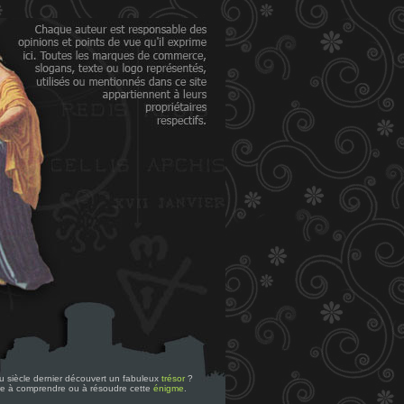
 du siècle dernier découvert un fabuleux
trésor
?
re à comprendre ou à résoudre cette
énigme
.