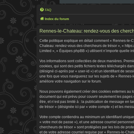
FAQ
Index du forum
Rennes-le-Chateau: rendez-vous des chercheur
Cette politique explique en détail comment « Rennes-le-Cha
Chateau: rendez-vous des chercheurs de trésor », « https:
Limited », « Équipes phpBB ») utilisent n’importe quelle in
Vos informations sont collectées de deux manières. Premi
cookies, qui sont des petits fichiers textes téléchargés dan
(désigné ci-après par « user-id ») et un identifiant de ses
une fois que vous naviguerez sur les sujets de « Rennes-le
améliore votre navigation sur le forum.
Nous pouvons également créer des cookies externes au log
document qui est prévu pour couvrir seulement les pages 
être, et n’est pas limité à : la publication de message en 
de trésor » (désignée ici par « votre compte ») et les me
Votre compte contiendra au minimum un identifiant unique 
« votre mot de passe »), et une adresse courriel personne
chercheurs de trésor » sont protégées par les lois de pro
et de votre adresse courriel requise par « Rennes-le-Chate