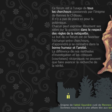
L'énigme de
l'abbé Saunière
curé de
Rennes 
Sommes nous face à une affaire liée aux
tem