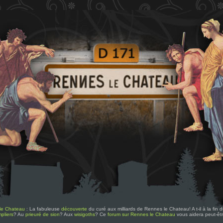
le Chateau
: La fabuleuse
découverte
du curé aux milliards de Rennes le Chateau! A t-il à la fin
pliers
? Au
prieuré de sion
? Aux
wisigoths
? Ce
forum sur Rennes le Chateau
vous aidera peut-êt