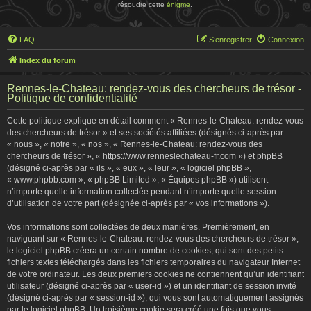
résoudre cette
énigme
.
FAQ
S’enregistrer
Connexion
Index du forum
Rennes-le-Chateau: rendez-vous des chercheurs de trésor -
Politique de confidentialité
Cette politique explique en détail comment « Rennes-le-Chateau: rendez-vous
des chercheurs de trésor » et ses sociétés affiliées (désignés ci-après par
« nous », « notre », « nos », « Rennes-le-Chateau: rendez-vous des
chercheurs de trésor », « https://www.renneslechateau-fr.com ») et phpBB
(désigné ci-après par « ils », « eux », « leur », « logiciel phpBB »,
« www.phpbb.com », « phpBB Limited », « Équipes phpBB ») utilisent
n’importe quelle information collectée pendant n’importe quelle session
d’utilisation de votre part (désignée ci-après par « vos informations »).
Vos informations sont collectées de deux manières. Premièrement, en
naviguant sur « Rennes-le-Chateau: rendez-vous des chercheurs de trésor »,
le logiciel phpBB créera un certain nombre de cookies, qui sont des petits
fichiers textes téléchargés dans les fichiers temporaires du navigateur Internet
de votre ordinateur. Les deux premiers cookies ne contiennent qu’un identifiant
utilisateur (désigné ci-après par « user-id ») et un identifiant de session invité
(désigné ci-après par « session-id »), qui vous sont automatiquement assignés
par le logiciel phpBB. Un troisième cookie sera créé une fois que vous