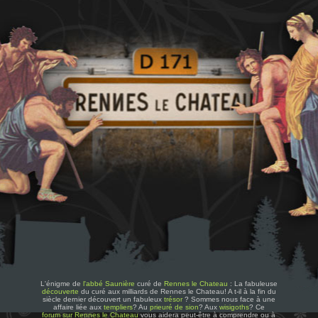
L'énigme de
l'abbé Saunière
curé de
Rennes le Chateau
: La fabuleuse
découverte
du curé aux milliards de Rennes le Chateau! A t-il à la fin du
siècle dernier découvert un fabuleux
trésor
? Sommes nous face à une
affaire liée aux
templiers
? Au
prieuré de sion
? Aux
wisigoths
? Ce
forum sur Rennes le Chateau
vous aidera peut-être à comprendre ou à