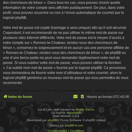
des chercheurs de trésor ». Dans tous les cas, vous pouvez choisir quelle
information de votre compte sera affichée publiquement. De plus, dans votre
profil, vous pouvez souscrire ou non à l’envoi automatique de courriel par le
logiciel phpBB.
Votre mot de passe est crypté (hashage à sens unique) afin qu’il soit sécurisé.
Cependant, il est recommandé de ne pas utiliser le même mot de passe sur
plusieurs sites Internet différents. Votre mot de passe est le moyen d’accès à
votre compte sur « Rennes-le-Chateau: rendez-vous des chercheurs de
trésor », conservez-le soigneusement et en aucun cas une personne affiliée de
« Rennes-le-Chateau: rendez-vous des chercheurs de trésor », de phpBB ou
une d’une tierce partie ne peut vous demander légitimement votre mot de
passe. Si vous oubliez votre mot de passe, vous pouvez utiliser la fonction
« J’ai oublié mon mot de passe » fournie par le logiciel phpBB. Ce processus
vous demandera de fournir votre nom d’utilisateur et votre courriel, alors le
logiciel phpBB générera un nouveau mot de passe qui vous permettra de vous
reconnecter.
Index du forum
Heures au format
UTC+01:00
Lucid Lime style created by
Melvin García
Co-Author:
MannixMD
Style Version: 1.2.1
Développé par
phpBB
® Forum Software © phpBB Limited
Traduit par
phpBB-fr.com
Confidentialité
|
Conditions