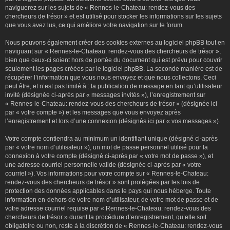
naviguerez sur les sujets de « Rennes-le-Chateau: rendez-vous des
chercheurs de trésor » et est utilisé pour stocker les informations sur les sujets
que vous avez lus, ce qui améliore votre navigation sur le forum.
Nous pouvons également créer des cookies externes au logiciel phpBB tout en
naviguant sur « Rennes-le-Chateau: rendez-vous des chercheurs de trésor »,
bien que ceux-ci soient hors de portée du document qui est prévu pour couvrir
seulement les pages créées par le logiciel phpBB. La seconde manière est de
récupérer l’information que vous nous envoyez et que nous collectons. Ceci
peut être, et n’est pas limité à : la publication de message en tant qu’utilisateur
invité (désignée ci-après par « messages invités »), l’enregistrement sur
« Rennes-le-Chateau: rendez-vous des chercheurs de trésor » (désignée ici
par « votre compte ») et les messages que vous envoyez après
l’enregistrement et lors d’une connexion (désignés ici par « vos messages »).
Votre compte contiendra au minimum un identifiant unique (désigné ci-après
par « votre nom d’utilisateur »), un mot de passe personnel utilisé pour la
connexion à votre compte (désigné ci-après par « votre mot de passe »), et
une adresse courriel personnelle valide (désignée ci-après par « votre
courriel »). Vos informations pour votre compte sur « Rennes-le-Chateau:
rendez-vous des chercheurs de trésor » sont protégées par les lois de
protection des données applicables dans le pays qui nous héberge. Toute
information en-dehors de votre nom d’utilisateur, de votre mot de passe et de
votre adresse courriel requise par « Rennes-le-Chateau: rendez-vous des
chercheurs de trésor » durant la procédure d’enregistrement, qu’elle soit
obligatoire ou non, reste à la discrétion de « Rennes-le-Chateau: rendez-vous