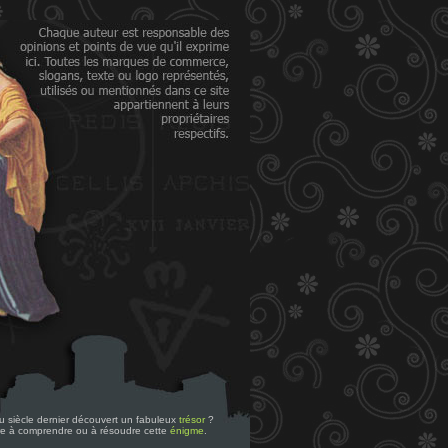
 du siècle dernier découvert un fabuleux
trésor
?
re à comprendre ou à résoudre cette
énigme
.