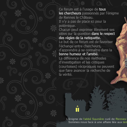
L'énigme de
l'abbé Saunière
curé de
Rennes 
Sommes nous face à une affaire liée aux
tem