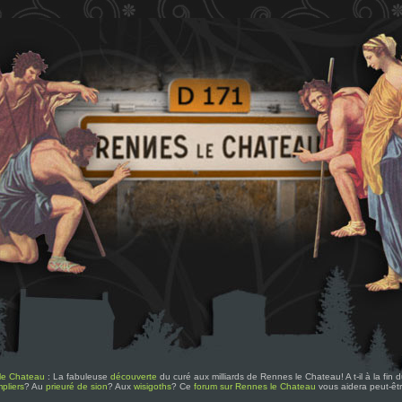
le Chateau
: La fabuleuse
découverte
du curé aux milliards de Rennes le Chateau! A t-il à la fin
pliers
? Au
prieuré de sion
? Aux
wisigoths
? Ce
forum sur Rennes le Chateau
vous aidera peut-êt