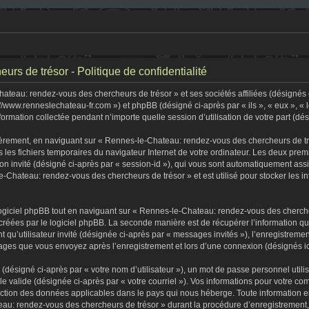
s de trésor - Politique de confidentialité
teau: rendez-vous des chercheurs de trésor » et ses sociétés affiliées (désignés c
//www.renneslechateau-fr.com ») et phpBB (désigné ci-après par « ils », « eux », «
formation collectée pendant n’importe quelle session d’utilisation de votre part (dé
èrement, en naviguant sur « Rennes-le-Chateau: rendez-vous des chercheurs de tré
s les fichiers temporaires du navigateur Internet de votre ordinateur. Les deux premi
sion invité (désigné ci-après par « session-id »), qui vous sont automatiquement as
-Chateau: rendez-vous des chercheurs de trésor » et est utilisé pour stocker les in
iciel phpBB tout en naviguant sur « Rennes-le-Chateau: rendez-vous des chercheu
créées par le logiciel phpBB. La seconde manière est de récupérer l’information q
tant qu’utilisateur invité (désignée ci-après par « messages invités »), l’enregist
ssages que vous envoyez après l’enregistrement et lors d’une connexion (désignés i
(désigné ci-après par « votre nom d’utilisateur »), un mot de passe personnel utili
lle valide (désignée ci-après par « votre courriel »). Vos informations pour votre
tection des données applicables dans le pays qui nous héberge. Toute information e
au: rendez-vous des chercheurs de trésor » durant la procédure d’enregistrement, qu