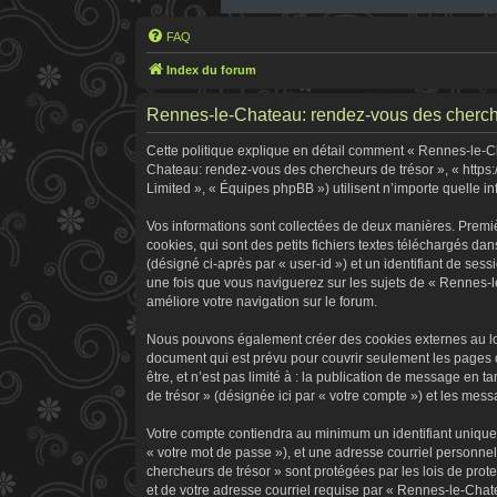
FAQ
Index du forum
Rennes-le-Chateau: rendez-vous des chercheur
Cette politique explique en détail comment « Rennes-le-Cha
Chateau: rendez-vous des chercheurs de trésor », « https:
Limited », « Équipes phpBB ») utilisent n’importe quelle in
Vos informations sont collectées de deux manières. Premi
cookies, qui sont des petits fichiers textes téléchargés dan
(désigné ci-après par « user-id ») et un identifiant de ses
une fois que vous naviguerez sur les sujets de « Rennes-le
améliore votre navigation sur le forum.
Nous pouvons également créer des cookies externes au log
document qui est prévu pour couvrir seulement les pages 
être, et n’est pas limité à : la publication de message en 
de trésor » (désignée ici par « votre compte ») et les me
Votre compte contiendra au minimum un identifiant unique 
« votre mot de passe »), et une adresse courriel personne
chercheurs de trésor » sont protégées par les lois de pro
et de votre adresse courriel requise par « Rennes-le-Chate