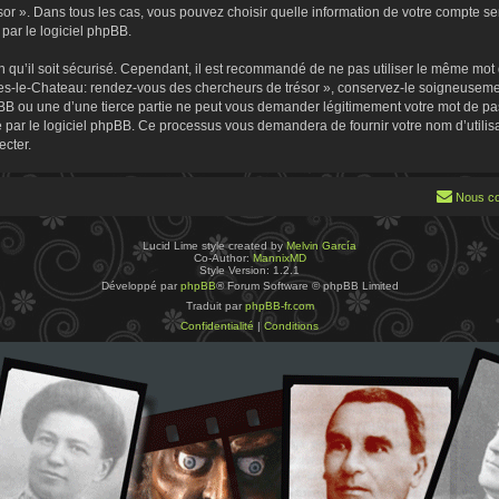
 ». Dans tous les cas, vous pouvez choisir quelle information de votre compte sera
par le logiciel phpBB.
 qu’il soit sécurisé. Cependant, il est recommandé de ne pas utiliser le même mot de
es-le-Chateau: rendez-vous des chercheurs de trésor », conservez-le soigneusemen
B ou une d’une tierce partie ne peut vous demander légitimement votre mot de pa
ie par le logiciel phpBB. Ce processus vous demandera de fournir votre nom d’utilisa
cter.
Nous co
Lucid Lime style created by
Melvin García
Co-Author:
MannixMD
Style Version: 1.2.1
Développé par
phpBB
® Forum Software © phpBB Limited
Traduit par
phpBB-fr.com
Confidentialité
|
Conditions