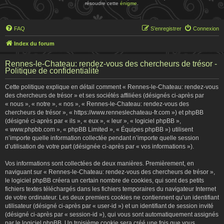
résoudre cette
énigme
.
FAQ
S’enregistrer
Connexion
Index du forum
Rennes-le-Chateau: rendez-vous des chercheurs de trésor -
Politique de confidentialité
Cette politique explique en détail comment « Rennes-le-Chateau: rendez-vous
des chercheurs de trésor » et ses sociétés affiliées (désignés ci-après par
« nous », « notre », « nos », « Rennes-le-Chateau: rendez-vous des
chercheurs de trésor », « https://www.renneslechateau-fr.com ») et phpBB
(désigné ci-après par « ils », « eux », « leur », « logiciel phpBB »,
« www.phpbb.com », « phpBB Limited », « Équipes phpBB ») utilisent
n’importe quelle information collectée pendant n’importe quelle session
d’utilisation de votre part (désignée ci-après par « vos informations »).
Vos informations sont collectées de deux manières. Premièrement, en
naviguant sur « Rennes-le-Chateau: rendez-vous des chercheurs de trésor »,
le logiciel phpBB créera un certain nombre de cookies, qui sont des petits
fichiers textes téléchargés dans les fichiers temporaires du navigateur Internet
de votre ordinateur. Les deux premiers cookies ne contiennent qu’un identifiant
utilisateur (désigné ci-après par « user-id ») et un identifiant de session invité
(désigné ci-après par « session-id »), qui vous sont automatiquement assignés
par le logiciel phpBB. Un troisième cookie sera créé une fois que vous