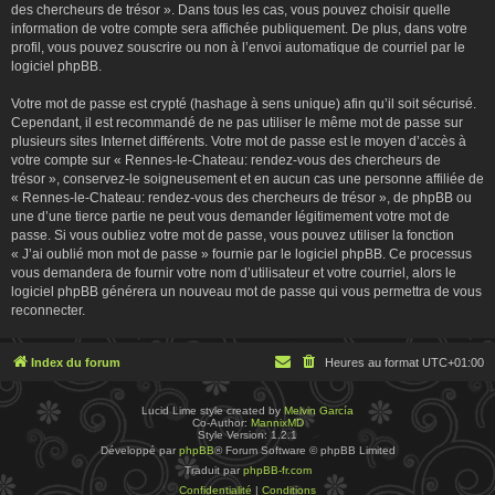
des chercheurs de trésor ». Dans tous les cas, vous pouvez choisir quelle
information de votre compte sera affichée publiquement. De plus, dans votre
profil, vous pouvez souscrire ou non à l’envoi automatique de courriel par le
logiciel phpBB.
Votre mot de passe est crypté (hashage à sens unique) afin qu’il soit sécurisé.
Cependant, il est recommandé de ne pas utiliser le même mot de passe sur
plusieurs sites Internet différents. Votre mot de passe est le moyen d’accès à
votre compte sur « Rennes-le-Chateau: rendez-vous des chercheurs de
trésor », conservez-le soigneusement et en aucun cas une personne affiliée de
« Rennes-le-Chateau: rendez-vous des chercheurs de trésor », de phpBB ou
une d’une tierce partie ne peut vous demander légitimement votre mot de
passe. Si vous oubliez votre mot de passe, vous pouvez utiliser la fonction
« J’ai oublié mon mot de passe » fournie par le logiciel phpBB. Ce processus
vous demandera de fournir votre nom d’utilisateur et votre courriel, alors le
logiciel phpBB générera un nouveau mot de passe qui vous permettra de vous
reconnecter.
Index du forum
Heures au format
UTC+01:00
Lucid Lime style created by
Melvin García
Co-Author:
MannixMD
Style Version: 1.2.1
Développé par
phpBB
® Forum Software © phpBB Limited
Traduit par
phpBB-fr.com
Confidentialité
|
Conditions