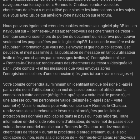
naviguerez sur les sujets de « Rennes-le-Chateau: rendez-vous des
chercheurs de trésor » et est utilisé pour stocker les informations sur les sujets
que vous avez lus, ce qui améliore votre navigation sur le forum.
Nous pouvons également créer des cookies externes au logiciel phpBB tout en
naviguant sur « Rennes-le-Chateau: rendez-vous des chercheurs de trésor »,
bien que ceux-ci soient hors de portée du document qui est prévu pour couvrir
seulement les pages créées par le logiciel phpBB. La seconde manière est de
récupérer l’information que vous nous envoyez et que nous collectons. Ceci
peut être, et n’est pas limité à : la publication de message en tant qu’utilisateur
invité (désignée ci-après par « messages invités »), l’enregistrement sur
« Rennes-le-Chateau: rendez-vous des chercheurs de trésor » (désignée ici
par « votre compte ») et les messages que vous envoyez après
l’enregistrement et lors d’une connexion (désignés ici par « vos messages »).
Votre compte contiendra au minimum un identifiant unique (désigné ci-après
par « votre nom d’utilisateur »), un mot de passe personnel utilisé pour la
connexion à votre compte (désigné ci-après par « votre mot de passe »), et
une adresse courriel personnelle valide (désignée ci-après par « votre
courriel »). Vos informations pour votre compte sur « Rennes-le-Chateau:
rendez-vous des chercheurs de trésor » sont protégées par les lois de
protection des données applicables dans le pays qui nous héberge. Toute
information en-dehors de votre nom d’utilisateur, de votre mot de passe et de
votre adresse courriel requise par « Rennes-le-Chateau: rendez-vous des
chercheurs de trésor » durant la procédure d’enregistrement, qu’elle soit
obligatoire ou non, reste à la discrétion de « Rennes-le-Chateau: rendez-vous