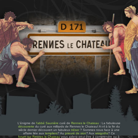
L'énigme de
l'abbé Saunière
curé de
Rennes le Chateau
: La fabuleuse
découverte
du curé aux milliards de Rennes le Chateau! A t-il à la fin du
siècle dernier découvert un fabuleux
trésor
? Sommes nous face à une
affaire liée aux
templiers
? Au
prieuré de sion
? Aux
wisigoths
? Ce
forum sur Rennes le Chateau
vous aidera peut-être à comprendre ou à