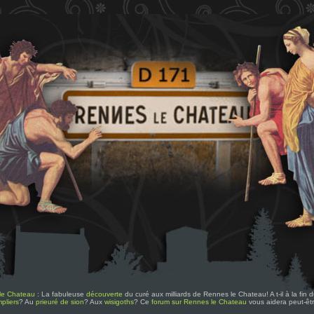
le Chateau
: La fabuleuse
découverte
du curé aux milliards de Rennes le Chateau! A t-il à la fin
pliers
? Au
prieuré de sion
? Aux
wisigoths
? Ce
forum sur Rennes le Chateau
vous aidera peut-êt