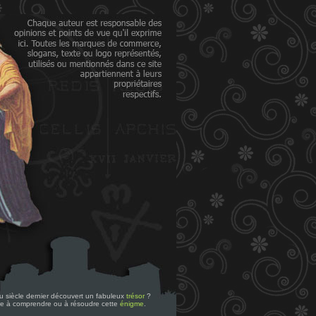
 du siècle dernier découvert un fabuleux
trésor
?
re à comprendre ou à résoudre cette
énigme
.