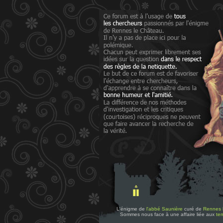
L'énigme de
l'abbé Saunière
curé de
Rennes 
Sommes nous face à une affaire liée aux
tem