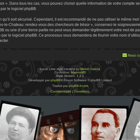
 ». Dans tous les cas, vous pouvez choisir quelle information de votre compte sera
par le logiciel phpBB.
 qu’il soit sécurisé. Cependant, il est recommandé de ne pas utiliser le même mot de
es-le-Chateau: rendez-vous des chercheurs de trésor », conservez-le soigneusemen
B ou une d’une tierce partie ne peut vous demander légitimement votre mot de pa
ie par le logiciel phpBB. Ce processus vous demandera de fournir votre nom d’utilisa
cter.
Nous co
Lucid Lime style created by
Melvin García
Co-Author:
MannixMD
Style Version: 1.2.1
Développé par
phpBB
® Forum Software © phpBB Limited
Traduit par
phpBB-fr.com
Confidentialité
|
Conditions