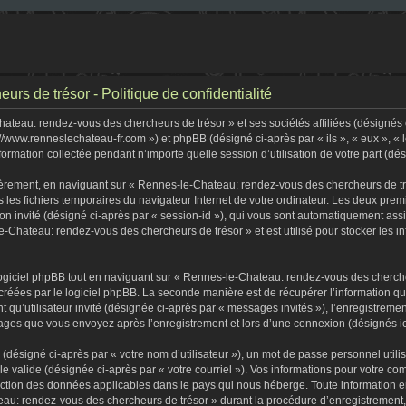
s de trésor - Politique de confidentialité
teau: rendez-vous des chercheurs de trésor » et ses sociétés affiliées (désignés c
//www.renneslechateau-fr.com ») et phpBB (désigné ci-après par « ils », « eux », «
formation collectée pendant n’importe quelle session d’utilisation de votre part (dé
èrement, en naviguant sur « Rennes-le-Chateau: rendez-vous des chercheurs de tré
s les fichiers temporaires du navigateur Internet de votre ordinateur. Les deux premi
sion invité (désigné ci-après par « session-id »), qui vous sont automatiquement as
-Chateau: rendez-vous des chercheurs de trésor » et est utilisé pour stocker les in
iciel phpBB tout en naviguant sur « Rennes-le-Chateau: rendez-vous des chercheu
créées par le logiciel phpBB. La seconde manière est de récupérer l’information q
tant qu’utilisateur invité (désignée ci-après par « messages invités »), l’enregist
ssages que vous envoyez après l’enregistrement et lors d’une connexion (désignés i
(désigné ci-après par « votre nom d’utilisateur »), un mot de passe personnel utili
lle valide (désignée ci-après par « votre courriel »). Vos informations pour votre
tection des données applicables dans le pays qui nous héberge. Toute information e
au: rendez-vous des chercheurs de trésor » durant la procédure d’enregistrement, qu