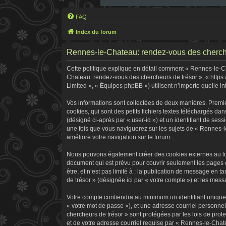
FAQ
Index du forum
Rennes-le-Chateau: rendez-vous des chercheur
Cette politique explique en détail comment « Rennes-le-Cha
Chateau: rendez-vous des chercheurs de trésor », « https:
Limited », « Équipes phpBB ») utilisent n’importe quelle in
Vos informations sont collectées de deux manières. Premi
cookies, qui sont des petits fichiers textes téléchargés dan
(désigné ci-après par « user-id ») et un identifiant de ses
une fois que vous naviguerez sur les sujets de « Rennes-le
améliore votre navigation sur le forum.
Nous pouvons également créer des cookies externes au log
document qui est prévu pour couvrir seulement les pages 
être, et n’est pas limité à : la publication de message en 
de trésor » (désignée ici par « votre compte ») et les me
Votre compte contiendra au minimum un identifiant unique 
« votre mot de passe »), et une adresse courriel personne
chercheurs de trésor » sont protégées par les lois de pro
et de votre adresse courriel requise par « Rennes-le-Chate