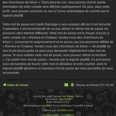
des chercheurs de trésor ». Dans tous les cas, vous pouvez choisir quelle
information de votre compte sera affichée publiquement. De plus, dans votre
profil, vous pouvez souscrire ou non à l’envoi automatique de courriel par le
logiciel phpBB.
Votre mot de passe est crypté (hashage à sens unique) afin qu’il soit sécurisé.
Cependant, il est recommandé de ne pas utiliser le même mot de passe sur
plusieurs sites Internet différents. Votre mot de passe est le moyen d’accès à
votre compte sur « Rennes-le-Chateau: rendez-vous des chercheurs de
trésor », conservez-le soigneusement et en aucun cas une personne affiliée de
« Rennes-le-Chateau: rendez-vous des chercheurs de trésor », de phpBB ou
une d’une tierce partie ne peut vous demander légitimement votre mot de
passe. Si vous oubliez votre mot de passe, vous pouvez utiliser la fonction
« J’ai oublié mon mot de passe » fournie par le logiciel phpBB. Ce processus
vous demandera de fournir votre nom d’utilisateur et votre courriel, alors le
logiciel phpBB générera un nouveau mot de passe qui vous permettra de vous
reconnecter.
Index du forum
Heures au format
UTC+01:00
Lucid Lime style created by
Melvin García
Co-Author:
MannixMD
Style Version: 1.2.1
Développé par
phpBB
® Forum Software © phpBB Limited
Traduit par
phpBB-fr.com
Confidentialité
|
Conditions