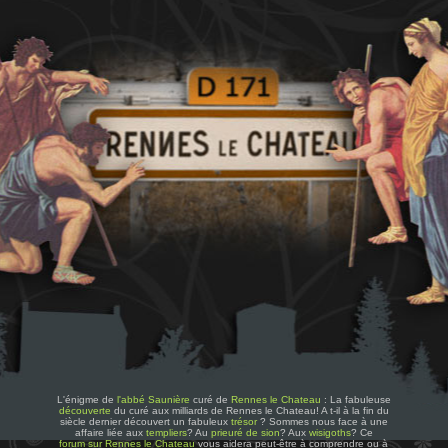
L'énigme de
l'abbé Saunière
curé de
Rennes le Chateau
: La fabuleuse
découverte
du curé aux milliards de Rennes le Chateau! A t-il à la fin du
siècle dernier découvert un fabuleux
trésor
? Sommes nous face à une
affaire liée aux
templiers
? Au
prieuré de sion
? Aux
wisigoths
? Ce
forum sur Rennes le Chateau
vous aidera peut-être à comprendre ou à