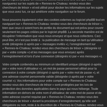
naviguerez sur les sujets de « Rennes-le-Chateau: rendez-vous des
chercheurs de trésor » et est utilisé pour stocker les informations sur les sujets
que vous avez lus, ce qui améliore votre navigation sur le forum.
Nous pouvons également créer des cookies externes au logiciel phpBB tout en
naviguant sur « Rennes-le-Chateau: rendez-vous des chercheurs de trésor »,
bien que ceux-ci soient hors de portée du document qui est prévu pour couvrir
seulement les pages créées par le logiciel phpBB. La seconde manière est de
récupérer l’information que vous nous envoyez et que nous collectons. Ceci
peut être, et n’est pas limité à : la publication de message en tant qu’utilisateur
invité (désignée ci-après par « messages invités »), l’enregistrement sur
« Rennes-le-Chateau: rendez-vous des chercheurs de trésor » (désignée ici
par « votre compte ») et les messages que vous envoyez après
l’enregistrement et lors d’une connexion (désignés ici par « vos messages »).
Votre compte contiendra au minimum un identifiant unique (désigné ci-après
par « votre nom d’utilisateur »), un mot de passe personnel utilisé pour la
connexion à votre compte (désigné ci-après par « votre mot de passe »), et
une adresse courriel personnelle valide (désignée ci-après par « votre
courriel »). Vos informations pour votre compte sur « Rennes-le-Chateau:
rendez-vous des chercheurs de trésor » sont protégées par les lois de
protection des données applicables dans le pays qui nous héberge. Toute
information en-dehors de votre nom d’utilisateur, de votre mot de passe et de
votre adresse courriel requise par « Rennes-le-Chateau: rendez-vous des
chercheurs de trésor » durant la procédure d’enregistrement, qu’elle soit
obligatoire ou non, reste à la discrétion de « Rennes-le-Chateau: rendez-vous