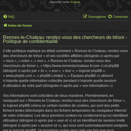
résoudre cette
énigme
.
FAQ
S’enregistrer
Connexion
Index du forum
Rennes-le-Chateau: rendez-vous des chercheurs de trésor -
Politique de confidentialité
Cette politique explique en détail comment « Rennes-le-Chateau: rendez-vous
des chercheurs de trésor » et ses sociétés affiliées (désignés ci-après par
« nous », « notre », « nos », « Rennes-le-Chateau: rendez-vous des
chercheurs de trésor », « https://www.renneslechateau-fr.com ») et phpBB
(désigné ci-après par « ils », « eux », « leur », « logiciel phpBB »,
« www.phpbb.com », « phpBB Limited », « Équipes phpBB ») utilisent
n’importe quelle information collectée pendant n’importe quelle session
d’utilisation de votre part (désignée ci-après par « vos informations »).
Vos informations sont collectées de deux manières. Premièrement, en
naviguant sur « Rennes-le-Chateau: rendez-vous des chercheurs de trésor »,
le logiciel phpBB créera un certain nombre de cookies, qui sont des petits
fichiers textes téléchargés dans les fichiers temporaires du navigateur Internet
de votre ordinateur. Les deux premiers cookies ne contiennent qu’un identifiant
utilisateur (désigné ci-après par « user-id ») et un identifiant de session invité
(désigné ci-après par « session-id »), qui vous sont automatiquement assignés
par le logiciel phpBB. Un troisième cookie sera créé une fois que vous