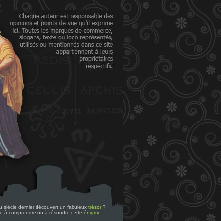
 du siècle dernier découvert un fabuleux
trésor
?
re à comprendre ou à résoudre cette
énigme
.