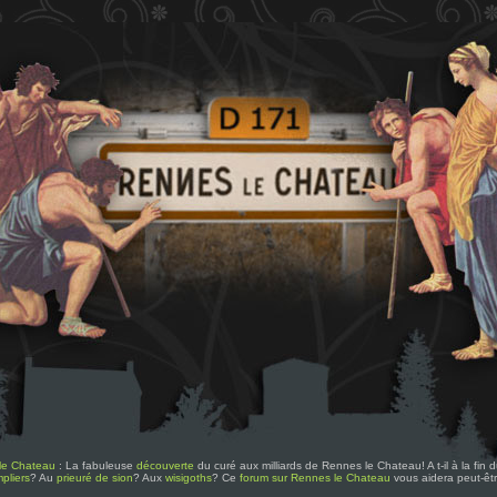
le Chateau
: La fabuleuse
découverte
du curé aux milliards de Rennes le Chateau! A t-il à la fin
pliers
? Au
prieuré de sion
? Aux
wisigoths
? Ce
forum sur Rennes le Chateau
vous aidera peut-êt