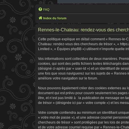
FAQ
Index du forum
Rennes-le-Chateau: rendez-vous des chercheur
Cette politique explique en détail comment « Rennes-le-Cha
Chateau: rendez-vous des chercheurs de trésor », « https:
Limited », « Équipes phpBB ») utilisent n’importe quelle in
Vos informations sont collectées de deux manières. Premi
cookies, qui sont des petits fichiers textes téléchargés dan
(désigné ci-après par « user-id ») et un identifiant de ses
une fois que vous naviguerez sur les sujets de « Rennes-le
améliore votre navigation sur le forum.
Nous pouvons également créer des cookies externes au log
document qui est prévu pour couvrir seulement les pages 
être, et n’est pas limité à : la publication de message en 
de trésor » (désignée ici par « votre compte ») et les me
Votre compte contiendra au minimum un identifiant unique 
« votre mot de passe »), et une adresse courriel personne
chercheurs de trésor » sont protégées par les lois de pro
et de votre adresse courriel requise par « Rennes-le-Chate