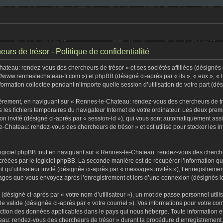
s de trésor - Politique de confidentialité
teau: rendez-vous des chercheurs de trésor » et ses sociétés affiliées (désignés c
//www.renneslechateau-fr.com ») et phpBB (désigné ci-après par « ils », « eux », «
formation collectée pendant n’importe quelle session d’utilisation de votre part (dé
èrement, en naviguant sur « Rennes-le-Chateau: rendez-vous des chercheurs de tré
s les fichiers temporaires du navigateur Internet de votre ordinateur. Les deux premi
sion invité (désigné ci-après par « session-id »), qui vous sont automatiquement as
-Chateau: rendez-vous des chercheurs de trésor » et est utilisé pour stocker les in
iciel phpBB tout en naviguant sur « Rennes-le-Chateau: rendez-vous des chercheu
créées par le logiciel phpBB. La seconde manière est de récupérer l’information q
tant qu’utilisateur invité (désignée ci-après par « messages invités »), l’enregist
ssages que vous envoyez après l’enregistrement et lors d’une connexion (désignés i
(désigné ci-après par « votre nom d’utilisateur »), un mot de passe personnel utili
lle valide (désignée ci-après par « votre courriel »). Vos informations pour votre
tection des données applicables dans le pays qui nous héberge. Toute information e
au: rendez-vous des chercheurs de trésor » durant la procédure d’enregistrement, qu