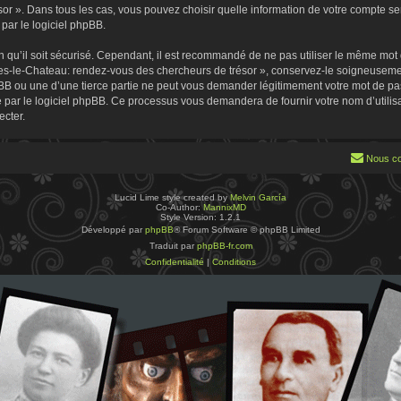
 ». Dans tous les cas, vous pouvez choisir quelle information de votre compte sera
par le logiciel phpBB.
 qu’il soit sécurisé. Cependant, il est recommandé de ne pas utiliser le même mot de
es-le-Chateau: rendez-vous des chercheurs de trésor », conservez-le soigneusemen
B ou une d’une tierce partie ne peut vous demander légitimement votre mot de pa
ie par le logiciel phpBB. Ce processus vous demandera de fournir votre nom d’utilisa
cter.
Nous co
Lucid Lime style created by
Melvin García
Co-Author:
MannixMD
Style Version: 1.2.1
Développé par
phpBB
® Forum Software © phpBB Limited
Traduit par
phpBB-fr.com
Confidentialité
|
Conditions