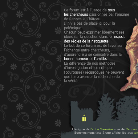
L'énigme de
l'abbé Saunière
curé de
Rennes 
Sommes nous face à une affaire liée aux
tem