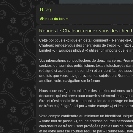
FAQ
Index du forum
Rennes-le-Chateau: rendez-vous des chercheur
Cette politique explique en détail comment « Rennes-le-Cha
Chateau: rendez-vous des chercheurs de trésor », « https:
Limited », « Équipes phpBB ») utilisent n’importe quelle in
Vos informations sont collectées de deux manières. Premi
cookies, qui sont des petits fichiers textes téléchargés dan
(désigné ci-après par « user-id ») et un identifiant de ses
une fois que vous naviguerez sur les sujets de « Rennes-le
améliore votre navigation sur le forum.
Nous pouvons également créer des cookies externes au log
document qui est prévu pour couvrir seulement les pages 
être, et n’est pas limité à : la publication de message en 
de trésor » (désignée ici par « votre compte ») et les me
Votre compte contiendra au minimum un identifiant unique 
« votre mot de passe »), et une adresse courriel personne
chercheurs de trésor » sont protégées par les lois de pro
et de votre adresse courriel requise par « Rennes-le-Chate