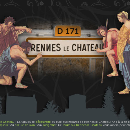
le Chateau
: La fabuleuse
découverte
du curé aux milliards de Rennes le Chateau! A t-il à la fin
pliers
? Au
prieuré de sion
? Aux
wisigoths
? Ce
forum sur Rennes le Chateau
vous aidera peut-êt