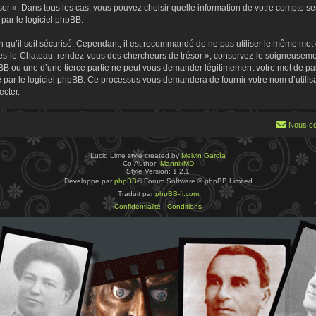
 ». Dans tous les cas, vous pouvez choisir quelle information de votre compte sera
par le logiciel phpBB.
 qu’il soit sécurisé. Cependant, il est recommandé de ne pas utiliser le même mot de
es-le-Chateau: rendez-vous des chercheurs de trésor », conservez-le soigneusemen
B ou une d’une tierce partie ne peut vous demander légitimement votre mot de pa
ie par le logiciel phpBB. Ce processus vous demandera de fournir votre nom d’utilisa
cter.
Nous co
Lucid Lime style created by
Melvin García
Co-Author:
MannixMD
Style Version: 1.2.1
Développé par
phpBB
® Forum Software © phpBB Limited
Traduit par
phpBB-fr.com
Confidentialité
|
Conditions