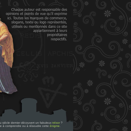
 du siècle dernier découvert un fabuleux
trésor
?
re à comprendre ou à résoudre cette
énigme
.