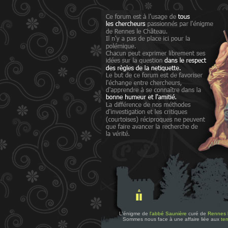
L'énigme de
l'abbé Saunière
curé de
Rennes 
Sommes nous face à une affaire liée aux
tem