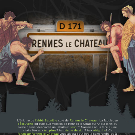
L'énigme de
l'abbé Saunière
curé de
Rennes le Chateau
: La fabuleuse
découverte
du curé aux milliards de Rennes le Chateau! A t-il à la fin du
siècle dernier découvert un fabuleux
trésor
? Sommes nous face à une
affaire liée aux
templiers
? Au
prieuré de sion
? Aux
wisigoths
? Ce
forum sur Rennes le Chateau
vous aidera peut-être à comprendre ou à