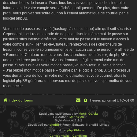
des chercheurs de trésor ». Dans tous les cas, vous pouvez choisir quelle
information de votre compte sera affichée publiquement. De plus, dans votre
profil, vous pouvez souscrire ou non à l’envoi automatique de courriel par le
logiciel phpBB.
Votre mot de passe est crypté (hashage à sens unique) afin qu’il soit sécurisé.
Cependant, il est recommandé de ne pas utiliser le même mot de passe sur
plusieurs sites Internet différents. Votre mot de passe est le moyen d’accès à
votre compte sur « Rennes-le-Chateau: rendez-vous des chercheurs de
trésor », conservez-le soigneusement et en aucun cas une personne affiliée de
« Rennes-le-Chateau: rendez-vous des chercheurs de trésor », de phpBB ou
une d’une tierce partie ne peut vous demander légitimement votre mot de
passe. Si vous oubliez votre mot de passe, vous pouvez utiliser la fonction
« J’ai oublié mon mot de passe » fournie par le logiciel phpBB. Ce processus
vous demandera de fournir votre nom d’utilisateur et votre courriel, alors le
logiciel phpBB générera un nouveau mot de passe qui vous permettra de vous
reconnecter.
Index du forum
Heures au format
UTC+01:00
Lucid Lime style created by
Melvin García
Co-Author:
MannixMD
Style Version: 1.2.1
Développé par
phpBB
® Forum Software © phpBB Limited
Traduit par
phpBB-fr.com
Confidentialité
|
Conditions