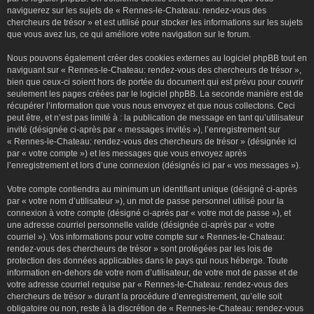
naviguerez sur les sujets de « Rennes-le-Chateau: rendez-vous des
chercheurs de trésor » et est utilisé pour stocker les informations sur les sujets
que vous avez lus, ce qui améliore votre navigation sur le forum.
Nous pouvons également créer des cookies externes au logiciel phpBB tout en
naviguant sur « Rennes-le-Chateau: rendez-vous des chercheurs de trésor »,
bien que ceux-ci soient hors de portée du document qui est prévu pour couvrir
seulement les pages créées par le logiciel phpBB. La seconde manière est de
récupérer l’information que vous nous envoyez et que nous collectons. Ceci
peut être, et n’est pas limité à : la publication de message en tant qu’utilisateur
invité (désignée ci-après par « messages invités »), l’enregistrement sur
« Rennes-le-Chateau: rendez-vous des chercheurs de trésor » (désignée ici
par « votre compte ») et les messages que vous envoyez après
l’enregistrement et lors d’une connexion (désignés ici par « vos messages »).
Votre compte contiendra au minimum un identifiant unique (désigné ci-après
par « votre nom d’utilisateur »), un mot de passe personnel utilisé pour la
connexion à votre compte (désigné ci-après par « votre mot de passe »), et
une adresse courriel personnelle valide (désignée ci-après par « votre
courriel »). Vos informations pour votre compte sur « Rennes-le-Chateau:
rendez-vous des chercheurs de trésor » sont protégées par les lois de
protection des données applicables dans le pays qui nous héberge. Toute
information en-dehors de votre nom d’utilisateur, de votre mot de passe et de
votre adresse courriel requise par « Rennes-le-Chateau: rendez-vous des
chercheurs de trésor » durant la procédure d’enregistrement, qu’elle soit
obligatoire ou non, reste à la discrétion de « Rennes-le-Chateau: rendez-vous