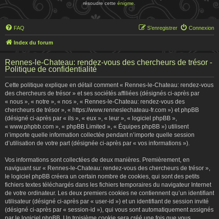
résoudre cette
énigme
.
FAQ
S’enregistrer
Connexion
Index du forum
Rennes-le-Chateau: rendez-vous des chercheurs de trésor -
Politique de confidentialité
Cette politique explique en détail comment « Rennes-le-Chateau: rendez-vous
des chercheurs de trésor » et ses sociétés affiliées (désignés ci-après par
« nous », « notre », « nos », « Rennes-le-Chateau: rendez-vous des
chercheurs de trésor », « https://www.renneslechateau-fr.com ») et phpBB
(désigné ci-après par « ils », « eux », « leur », « logiciel phpBB »,
« www.phpbb.com », « phpBB Limited », « Équipes phpBB ») utilisent
n’importe quelle information collectée pendant n’importe quelle session
d’utilisation de votre part (désignée ci-après par « vos informations »).
Vos informations sont collectées de deux manières. Premièrement, en
naviguant sur « Rennes-le-Chateau: rendez-vous des chercheurs de trésor »,
le logiciel phpBB créera un certain nombre de cookies, qui sont des petits
fichiers textes téléchargés dans les fichiers temporaires du navigateur Internet
de votre ordinateur. Les deux premiers cookies ne contiennent qu’un identifiant
utilisateur (désigné ci-après par « user-id ») et un identifiant de session invité
(désigné ci-après par « session-id »), qui vous sont automatiquement assignés
par le logiciel phpBB. Un troisième cookie sera créé une fois que vous