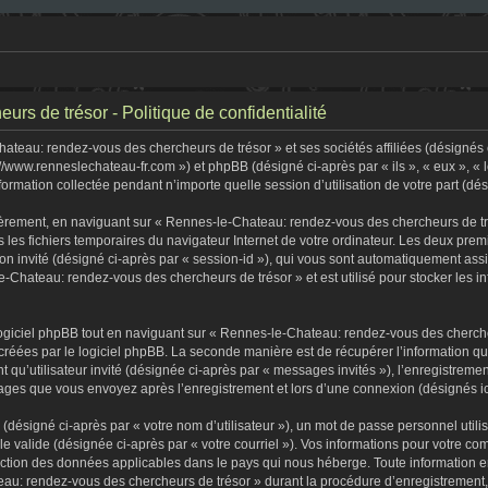
s de trésor - Politique de confidentialité
teau: rendez-vous des chercheurs de trésor » et ses sociétés affiliées (désignés c
//www.renneslechateau-fr.com ») et phpBB (désigné ci-après par « ils », « eux », «
formation collectée pendant n’importe quelle session d’utilisation de votre part (dé
èrement, en naviguant sur « Rennes-le-Chateau: rendez-vous des chercheurs de tré
s les fichiers temporaires du navigateur Internet de votre ordinateur. Les deux premi
sion invité (désigné ci-après par « session-id »), qui vous sont automatiquement as
-Chateau: rendez-vous des chercheurs de trésor » et est utilisé pour stocker les in
iciel phpBB tout en naviguant sur « Rennes-le-Chateau: rendez-vous des chercheu
créées par le logiciel phpBB. La seconde manière est de récupérer l’information q
tant qu’utilisateur invité (désignée ci-après par « messages invités »), l’enregist
ssages que vous envoyez après l’enregistrement et lors d’une connexion (désignés i
(désigné ci-après par « votre nom d’utilisateur »), un mot de passe personnel utili
lle valide (désignée ci-après par « votre courriel »). Vos informations pour votre
tection des données applicables dans le pays qui nous héberge. Toute information e
au: rendez-vous des chercheurs de trésor » durant la procédure d’enregistrement, qu