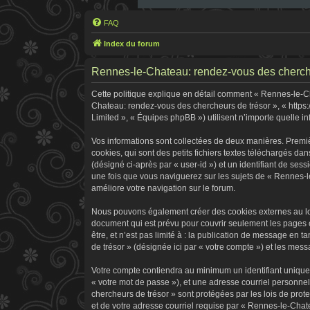
FAQ
Index du forum
Rennes-le-Chateau: rendez-vous des chercheur
Cette politique explique en détail comment « Rennes-le-Cha
Chateau: rendez-vous des chercheurs de trésor », « https:
Limited », « Équipes phpBB ») utilisent n’importe quelle in
Vos informations sont collectées de deux manières. Premi
cookies, qui sont des petits fichiers textes téléchargés dan
(désigné ci-après par « user-id ») et un identifiant de ses
une fois que vous naviguerez sur les sujets de « Rennes-le
améliore votre navigation sur le forum.
Nous pouvons également créer des cookies externes au log
document qui est prévu pour couvrir seulement les pages 
être, et n’est pas limité à : la publication de message en 
de trésor » (désignée ici par « votre compte ») et les me
Votre compte contiendra au minimum un identifiant unique 
« votre mot de passe »), et une adresse courriel personne
chercheurs de trésor » sont protégées par les lois de pro
et de votre adresse courriel requise par « Rennes-le-Chate