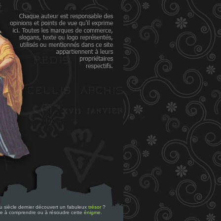
 du siècle dernier découvert un fabuleux
trésor
?
re à comprendre ou à résoudre cette
énigme
.