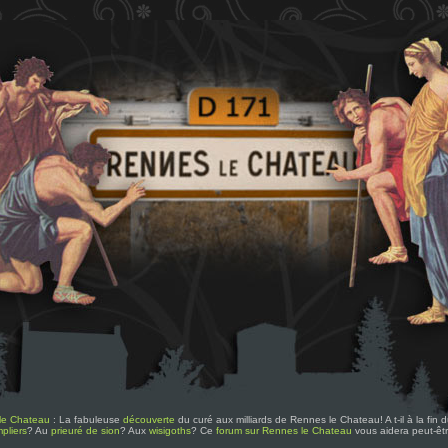
le Chateau
: La fabuleuse
découverte
du curé aux milliards de Rennes le Chateau! A t-il à la fin
pliers
? Au
prieuré de sion
? Aux
wisigoths
? Ce
forum sur Rennes le Chateau
vous aidera peut-êt