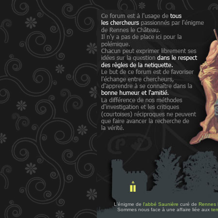
L'énigme de
l'abbé Saunière
curé de
Rennes 
Sommes nous face à une affaire liée aux
tem