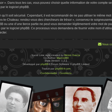
 ». Dans tous les cas, vous pouvez choisir quelle information de votre compte sera
par le logiciel phpBB.
 qu’il soit sécurisé. Cependant, il est recommandé de ne pas utiliser le même mot de
es-le-Chateau: rendez-vous des chercheurs de trésor », conservez-le soigneusemen
B ou une d’une tierce partie ne peut vous demander légitimement votre mot de pa
ie par le logiciel phpBB. Ce processus vous demandera de fournir votre nom d’utilisa
cter.
Nous co
Lucid Lime style created by
Melvin García
Co-Author:
MannixMD
Style Version: 1.2.1
Développé par
phpBB
® Forum Software © phpBB Limited
Traduit par
phpBB-fr.com
Confidentialité
|
Conditions