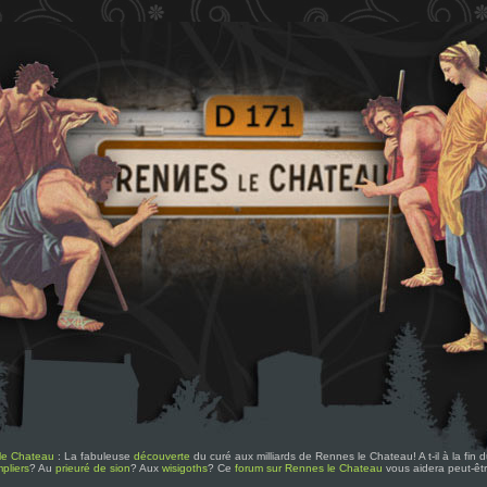
le Chateau
: La fabuleuse
découverte
du curé aux milliards de Rennes le Chateau! A t-il à la fin
pliers
? Au
prieuré de sion
? Aux
wisigoths
? Ce
forum sur Rennes le Chateau
vous aidera peut-êt