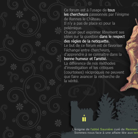
L'énigme de
l'abbé Saunière
curé de
Rennes 
Sommes nous face à une affaire liée aux
tem