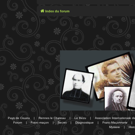
Index du forum
Pays de Couiza
|
Rennes le Chateau
|
Le Bézu
|
Association Internationale 
Forum
|
Franc-maçon
|
Secret
|
Diagnostique
|
Franc-Maçonnerie
|
Mystere
|
Histo