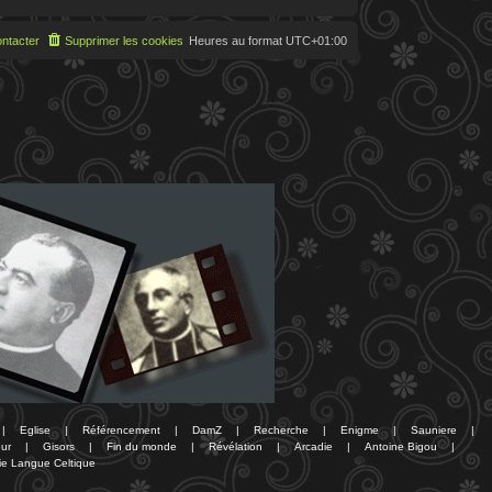
ntacter
Supprimer les cookies
Heures au format
UTC+01:00
|
Eglise
|
Référencement
|
DamZ
|
Recherche
|
Enigme
|
Sauniere
|
ur
|
Gisors
|
Fin du monde
|
Révélation
|
Arcadie
|
Antoine Bigou
|
ie Langue Celtique