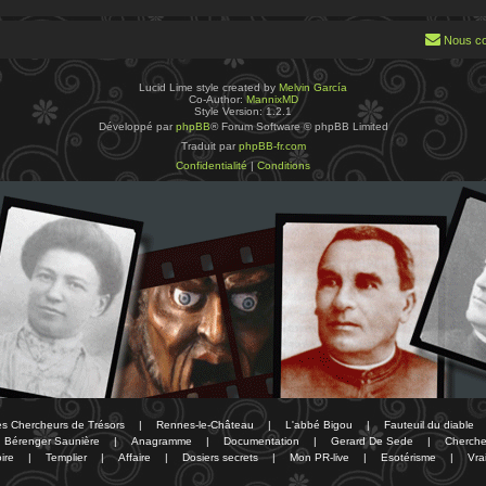
Nous co
Lucid Lime style created by
Melvin García
Co-Author:
MannixMD
Style Version: 1.2.1
Développé par
phpBB
® Forum Software © phpBB Limited
Traduit par
phpBB-fr.com
Confidentialité
|
Conditions
des Chercheurs de Trésors
|
Rennes-le-Château
|
L'abbé Bigou
|
Fauteuil du diable
Bérenger Saunière
|
Anagramme
|
Documentation
|
Gerard De Sede
|
Cherche
ire
|
Templier
|
Affaire
|
Dosiers secrets
|
Mon PR-live
|
Esotérisme
|
Vra