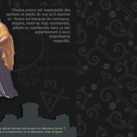
 du siècle dernier découvert un fabuleux
trésor
?
re à comprendre ou à résoudre cette
énigme
.