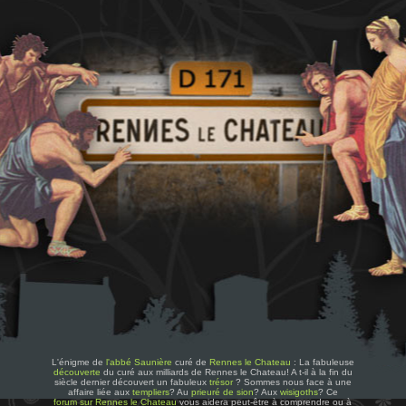
L'énigme de
l'abbé Saunière
curé de
Rennes le Chateau
: La fabuleuse
découverte
du curé aux milliards de Rennes le Chateau! A t-il à la fin du
siècle dernier découvert un fabuleux
trésor
? Sommes nous face à une
affaire liée aux
templiers
? Au
prieuré de sion
? Aux
wisigoths
? Ce
forum sur Rennes le Chateau
vous aidera peut-être à comprendre ou à