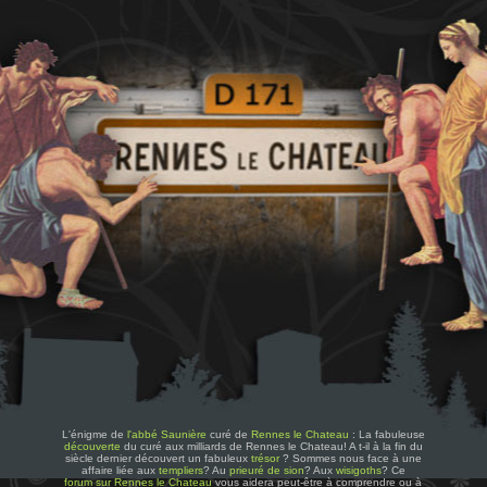
L'énigme de
l'abbé Saunière
curé de
Rennes le Chateau
: La fabuleuse
découverte
du curé aux milliards de Rennes le Chateau! A t-il à la fin du
siècle dernier découvert un fabuleux
trésor
? Sommes nous face à une
affaire liée aux
templiers
? Au
prieuré de sion
? Aux
wisigoths
? Ce
forum sur Rennes le Chateau
vous aidera peut-être à comprendre ou à