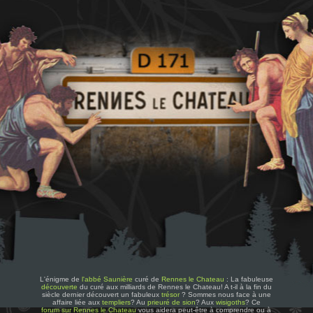
L'énigme de
l'abbé Saunière
curé de
Rennes le Chateau
: La fabuleuse
découverte
du curé aux milliards de Rennes le Chateau! A t-il à la fin du
siècle dernier découvert un fabuleux
trésor
? Sommes nous face à une
affaire liée aux
templiers
? Au
prieuré de sion
? Aux
wisigoths
? Ce
forum sur Rennes le Chateau
vous aidera peut-être à comprendre ou à