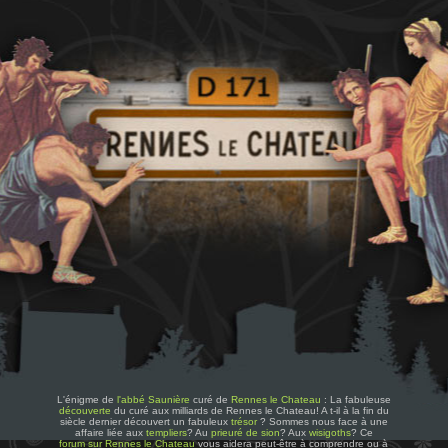
L'énigme de
l'abbé Saunière
curé de
Rennes le Chateau
: La fabuleuse
découverte
du curé aux milliards de Rennes le Chateau! A t-il à la fin du
siècle dernier découvert un fabuleux
trésor
? Sommes nous face à une
affaire liée aux
templiers
? Au
prieuré de sion
? Aux
wisigoths
? Ce
forum sur Rennes le Chateau
vous aidera peut-être à comprendre ou à