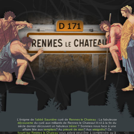
L'énigme de
l'abbé Saunière
curé de
Rennes le Chateau
: La fabuleuse
découverte
du curé aux milliards de Rennes le Chateau! A t-il à la fin du
siècle dernier découvert un fabuleux
trésor
? Sommes nous face à une
affaire liée aux
templiers
? Au
prieuré de sion
? Aux
wisigoths
? Ce
forum sur Rennes le Chateau
vous aidera peut-être à comprendre ou à