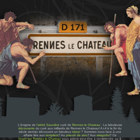
L'énigme de
l'abbé Saunière
curé de
Rennes le Chateau
: La fabuleuse
découverte
du curé aux milliards de Rennes le Chateau! A t-il à la fin du
siècle dernier découvert un fabuleux
trésor
? Sommes nous face à une
affaire liée aux
templiers
? Au
prieuré de sion
? Aux
wisigoths
? Ce
forum sur Rennes le Chateau
vous aidera peut-être à comprendre ou à