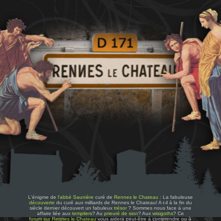
L'énigme de
l'abbé Saunière
curé de
Rennes le Chateau
: La fabuleuse
découverte
du curé aux milliards de Rennes le Chateau! A t-il à la fin du
siècle dernier découvert un fabuleux
trésor
? Sommes nous face à une
affaire liée aux
templiers
? Au
prieuré de sion
? Aux
wisigoths
? Ce
forum sur Rennes le Chateau
vous aidera peut-être à comprendre ou à