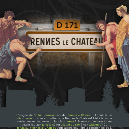
L'énigme de
l'abbé Saunière
curé de
Rennes le Chateau
: La fabuleuse
découverte
du curé aux milliards de Rennes le Chateau! A t-il à la fin du
siècle dernier découvert un fabuleux
trésor
? Sommes nous face à une
affaire liée aux
templiers
? Au
prieuré de sion
? Aux
wisigoths
? Ce
forum sur Rennes le Chateau
vous aidera peut-être à comprendre ou à