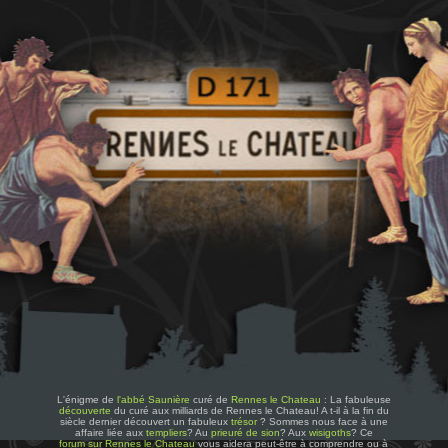
L'énigme de
l'abbé Saunière
curé de
Rennes le Chateau
: La fabuleuse
découverte
du curé aux milliards de Rennes le Chateau! A t-il à la fin du
siècle dernier découvert un fabuleux
trésor
? Sommes nous face à une
affaire liée aux
templiers
? Au
prieuré de sion
? Aux
wisigoths
? Ce
forum sur Rennes le Chateau
vous aidera peut-être à comprendre ou à