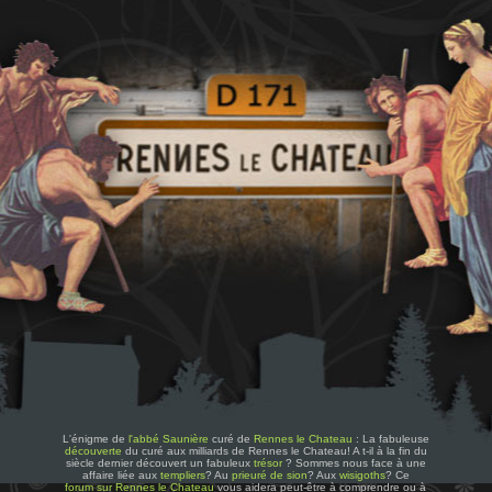
L'énigme de
l'abbé Saunière
curé de
Rennes le Chateau
: La fabuleuse
découverte
du curé aux milliards de Rennes le Chateau! A t-il à la fin du
siècle dernier découvert un fabuleux
trésor
? Sommes nous face à une
affaire liée aux
templiers
? Au
prieuré de sion
? Aux
wisigoths
? Ce
forum sur Rennes le Chateau
vous aidera peut-être à comprendre ou à