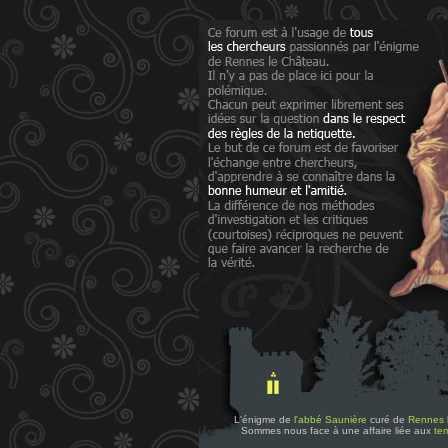
L'énigme de
l'abbé Saunière
curé de
Rennes 
Sommes nous face à une affaire liée aux
tem