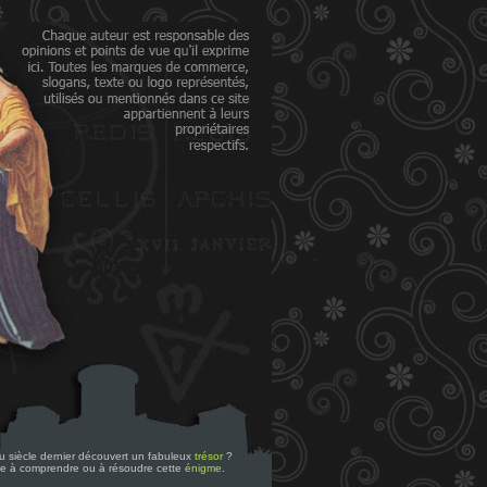
 du siècle dernier découvert un fabuleux
trésor
?
re à comprendre ou à résoudre cette
énigme
.