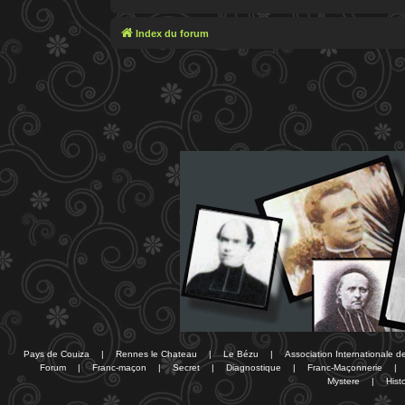
Index du forum
Pays de Couiza
|
Rennes le Chateau
|
Le Bézu
|
Association Internationale 
Forum
|
Franc-maçon
|
Secret
|
Diagnostique
|
Franc-Maçonnerie
|
Mystere
|
Histo