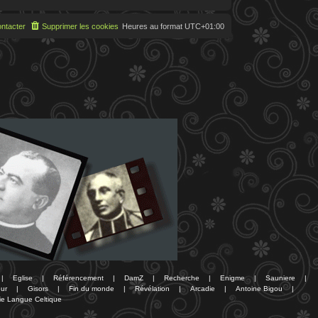
ntacter
Supprimer les cookies
Heures au format
UTC+01:00
|
Eglise
|
Référencement
|
DamZ
|
Recherche
|
Enigme
|
Sauniere
|
ur
|
Gisors
|
Fin du monde
|
Révélation
|
Arcadie
|
Antoine Bigou
|
ie Langue Celtique