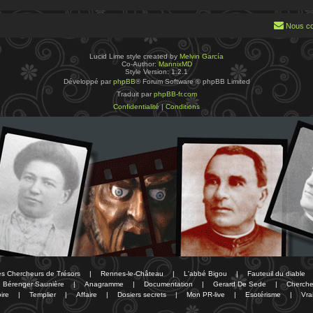
Nous co
Lucid Lime style created by
Melvin García
Co-Author:
MannixMD
Style Version: 1.2.1
Développé par
phpBB
® Forum Software © phpBB Limited
Traduit par
phpBB-fr.com
Confidentialité
|
Conditions
des Chercheurs de Trésors
|
Rennes-le-Château
|
L'abbé Bigou
|
Fauteuil du diable
Bérenger Saunière
|
Anagramme
|
Documentation
|
Gerard De Sede
|
Cherche
ire
|
Templier
|
Affaire
|
Dosiers secrets
|
Mon PR-live
|
Esotérisme
|
Vra