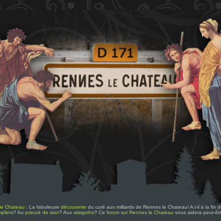
le Chateau
: La fabuleuse
découverte
du curé aux milliards de Rennes le Chateau! A t-il à la fin
pliers
? Au
prieuré de sion
? Aux
wisigoths
? Ce
forum sur Rennes le Chateau
vous aidera peut-êt