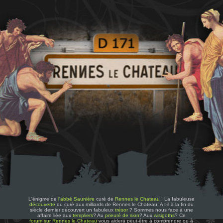
L'énigme de
l'abbé Saunière
curé de
Rennes le Chateau
: La fabuleuse
découverte
du curé aux milliards de Rennes le Chateau! A t-il à la fin du
siècle dernier découvert un fabuleux
trésor
? Sommes nous face à une
affaire liée aux
templiers
? Au
prieuré de sion
? Aux
wisigoths
? Ce
forum sur Rennes le Chateau
vous aidera peut-être à comprendre ou à