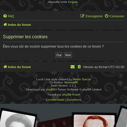
résoudre cette
énigme
.
FAQ
S’enregistrer
Connexion
Index du forum
Supprimer les cookies
Êtes-vous sûr de vouloir supprimer tous les cookies de ce forum ?
Index du forum
Heures au format
UTC+01:00
Lucid Lime style created by
Melvin García
Co-Author:
MannixMD
Style Version: 1.2.1
Développé par
phpBB
® Forum Software © phpBB Limited
Traduit par
phpBB-fr.com
Confidentialité
|
Conditions