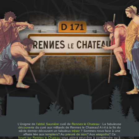
L'énigme de
l'abbé Saunière
curé de
Rennes le Chateau
: La fabuleuse
découverte
du curé aux milliards de Rennes le Chateau! A t-il à la fin du
siècle dernier découvert un fabuleux
trésor
? Sommes nous face à une
affaire liée aux
templiers
? Au
prieuré de sion
? Aux
wisigoths
? Ce
forum sur Rennes le Chateau
vous aidera peut-être à comprendre ou à