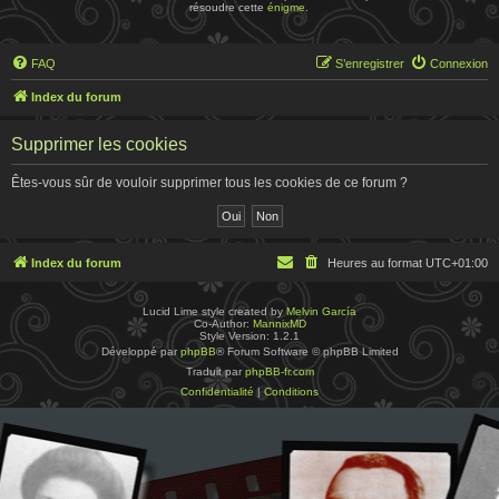
résoudre cette
énigme
.
FAQ
S’enregistrer
Connexion
Index du forum
Supprimer les cookies
Êtes-vous sûr de vouloir supprimer tous les cookies de ce forum ?
Index du forum
Heures au format
UTC+01:00
Lucid Lime style created by
Melvin García
Co-Author:
MannixMD
Style Version: 1.2.1
Développé par
phpBB
® Forum Software © phpBB Limited
Traduit par
phpBB-fr.com
Confidentialité
|
Conditions