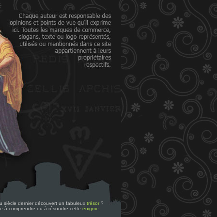
 du siècle dernier découvert un fabuleux
trésor
?
re à comprendre ou à résoudre cette
énigme
.