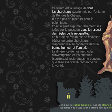
L'énigme de
l'abbé Saunière
curé de
Rennes 
Sommes nous face à une affaire liée aux
tem