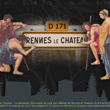
le Chateau
: La fabuleuse
découverte
du curé aux milliards de Rennes le Chateau! A t-il à la fin
pliers
? Au
prieuré de sion
? Aux
wisigoths
? Ce
forum sur Rennes le Chateau
vous aidera peut-êt