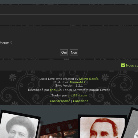
 forum ?
Nous co
Lucid Lime style created by
Melvin García
Co-Author:
MannixMD
Style Version: 1.2.1
Développé par
phpBB
® Forum Software © phpBB Limited
Traduit par
phpBB-fr.com
Confidentialité
|
Conditions