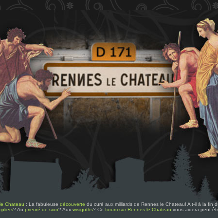
le Chateau
: La fabuleuse
découverte
du curé aux milliards de Rennes le Chateau! A t-il à la fin
pliers
? Au
prieuré de sion
? Aux
wisigoths
? Ce
forum sur Rennes le Chateau
vous aidera peut-êt