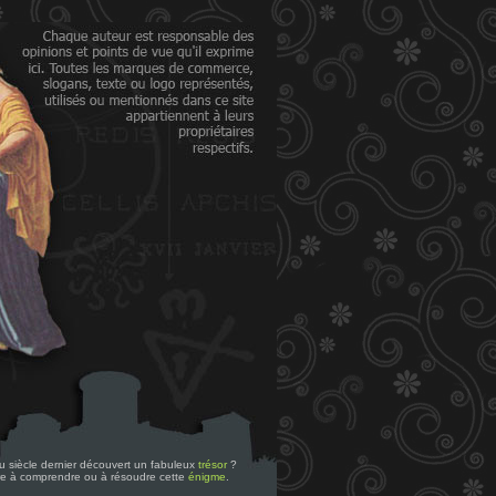
 du siècle dernier découvert un fabuleux
trésor
?
re à comprendre ou à résoudre cette
énigme
.