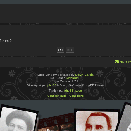
 forum ?
Nous co
Lucid Lime style created by
Melvin García
Co-Author:
MannixMD
Style Version: 1.2.1
Développé par
phpBB
® Forum Software © phpBB Limited
Traduit par
phpBB-fr.com
Confidentialité
|
Conditions