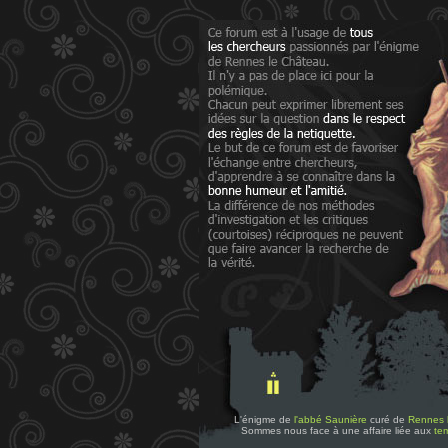
L'énigme de
l'abbé Saunière
curé de
Rennes 
Sommes nous face à une affaire liée aux
tem