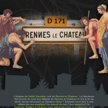
L'énigme de
l'abbé Saunière
curé de
Rennes le Chateau
: La fabuleuse
découverte
du curé aux milliards de Rennes le Chateau! A t-il à la fin du
siècle dernier découvert un fabuleux
trésor
? Sommes nous face à une
affaire liée aux
templiers
? Au
prieuré de sion
? Aux
wisigoths
? Ce
forum sur Rennes le Chateau
vous aidera peut-être à comprendre ou à