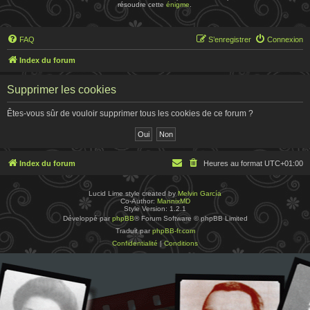
résoudre cette
énigme
.
FAQ
S’enregistrer
Connexion
Index du forum
Supprimer les cookies
Êtes-vous sûr de vouloir supprimer tous les cookies de ce forum ?
Index du forum
Heures au format
UTC+01:00
Lucid Lime style created by
Melvin García
Co-Author:
MannixMD
Style Version: 1.2.1
Développé par
phpBB
® Forum Software © phpBB Limited
Traduit par
phpBB-fr.com
Confidentialité
|
Conditions