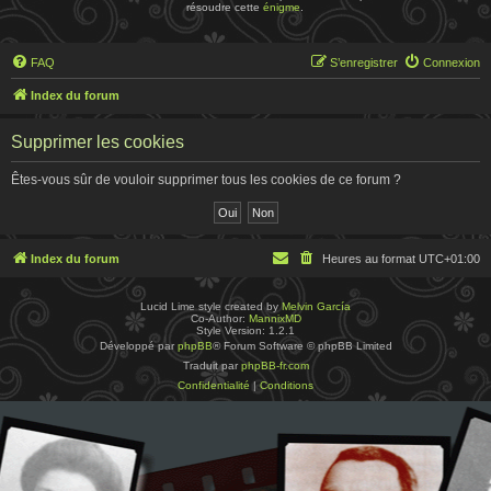
résoudre cette
énigme
.
FAQ
S’enregistrer
Connexion
Index du forum
Supprimer les cookies
Êtes-vous sûr de vouloir supprimer tous les cookies de ce forum ?
Index du forum
Heures au format
UTC+01:00
Lucid Lime style created by
Melvin García
Co-Author:
MannixMD
Style Version: 1.2.1
Développé par
phpBB
® Forum Software © phpBB Limited
Traduit par
phpBB-fr.com
Confidentialité
|
Conditions