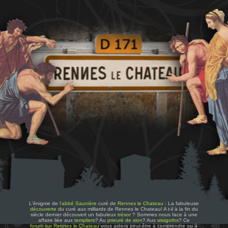
L'énigme de
l'abbé Saunière
curé de
Rennes le Chateau
: La fabuleuse
découverte
du curé aux milliards de Rennes le Chateau! A t-il à la fin du
siècle dernier découvert un fabuleux
trésor
? Sommes nous face à une
affaire liée aux
templiers
? Au
prieuré de sion
? Aux
wisigoths
? Ce
forum sur Rennes le Chateau
vous aidera peut-être à comprendre ou à