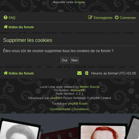
résoudre cette
énigme
.
FAQ
S’enregistrer
Connexion
Index du forum
Supprimer les cookies
Êtes-vous sûr de vouloir supprimer tous les cookies de ce forum ?
Index du forum
Heures au format
UTC+01:00
Lucid Lime style created by
Melvin García
Co-Author:
MannixMD
Style Version: 1.2.1
Développé par
phpBB
® Forum Software © phpBB Limited
Traduit par
phpBB-fr.com
Confidentialité
|
Conditions