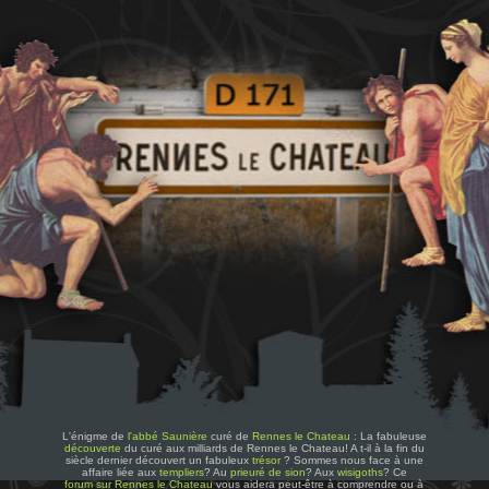
L'énigme de
l'abbé Saunière
curé de
Rennes le Chateau
: La fabuleuse
découverte
du curé aux milliards de Rennes le Chateau! A t-il à la fin du
siècle dernier découvert un fabuleux
trésor
? Sommes nous face à une
affaire liée aux
templiers
? Au
prieuré de sion
? Aux
wisigoths
? Ce
forum sur Rennes le Chateau
vous aidera peut-être à comprendre ou à