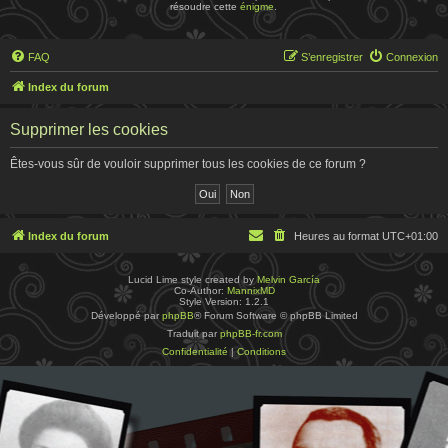
résoudre cette
énigme
.
FAQ
S’enregistrer
Connexion
Index du forum
Supprimer les cookies
Êtes-vous sûr de vouloir supprimer tous les cookies de ce forum ?
Index du forum
Heures au format
UTC+01:00
Lucid Lime style created by
Melvin García
Co-Author:
MannixMD
Style Version: 1.2.1
Développé par
phpBB
® Forum Software © phpBB Limited
Traduit par
phpBB-fr.com
Confidentialité
|
Conditions