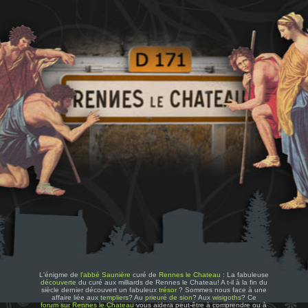
L'énigme de
l'abbé Saunière
curé de
Rennes le Chateau
: La fabuleuse
découverte
du curé aux milliards de Rennes le Chateau! A t-il à la fin du
siècle dernier découvert un fabuleux
trésor
? Sommes nous face à une
affaire liée aux
templiers
? Au
prieuré de sion
? Aux
wisigoths
? Ce
forum sur Rennes le Chateau
vous aidera peut-être à comprendre ou à