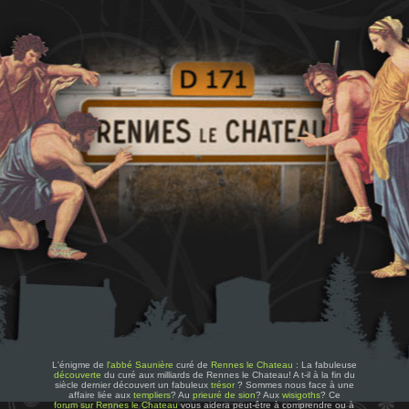
L'énigme de
l'abbé Saunière
curé de
Rennes le Chateau
: La fabuleuse
découverte
du curé aux milliards de Rennes le Chateau! A t-il à la fin du
siècle dernier découvert un fabuleux
trésor
? Sommes nous face à une
affaire liée aux
templiers
? Au
prieuré de sion
? Aux
wisigoths
? Ce
forum sur Rennes le Chateau
vous aidera peut-être à comprendre ou à