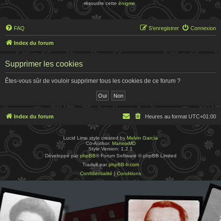
résoudre cette
énigme
.
FAQ
S’enregistrer
Connexion
Index du forum
Supprimer les cookies
Êtes-vous sûr de vouloir supprimer tous les cookies de ce forum ?
Index du forum
Heures au format
UTC+01:00
Lucid Lime style created by
Melvin García
Co-Author:
MannixMD
Style Version: 1.2.1
Développé par
phpBB
® Forum Software © phpBB Limited
Traduit par
phpBB-fr.com
Confidentialité
|
Conditions