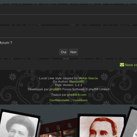
 forum ?
Nous co
Lucid Lime style created by
Melvin García
Co-Author:
MannixMD
Style Version: 1.2.1
Développé par
phpBB
® Forum Software © phpBB Limited
Traduit par
phpBB-fr.com
Confidentialité
|
Conditions