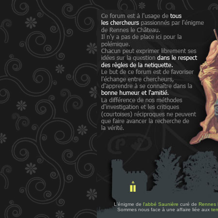
L'énigme de
l'abbé Saunière
curé de
Rennes 
Sommes nous face à une affaire liée aux
tem