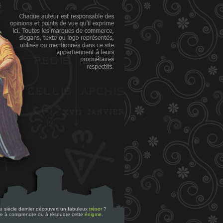
 du siècle dernier découvert un fabuleux
trésor
?
re à comprendre ou à résoudre cette
énigme
.