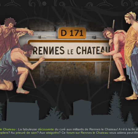
le Chateau
: La fabuleuse
découverte
du curé aux milliards de Rennes le Chateau! A t-il à la fin
pliers
? Au
prieuré de sion
? Aux
wisigoths
? Ce
forum sur Rennes le Chateau
vous aidera peut-êt