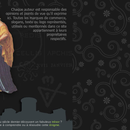
 du siècle dernier découvert un fabuleux
trésor
?
re à comprendre ou à résoudre cette
énigme
.