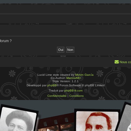
 forum ?
Nous co
Lucid Lime style created by
Melvin García
Co-Author:
MannixMD
Style Version: 1.2.1
Développé par
phpBB
® Forum Software © phpBB Limited
Traduit par
phpBB-fr.com
Confidentialité
|
Conditions