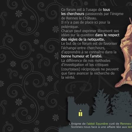
L'énigme de
l'abbé Saunière
curé de
Rennes 
Sommes nous face à une affaire liée aux
tem