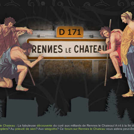
le Chateau
: La fabuleuse
découverte
du curé aux milliards de Rennes le Chateau! A t-il à la fin
pliers
? Au
prieuré de sion
? Aux
wisigoths
? Ce
forum sur Rennes le Chateau
vous aidera peut-êt